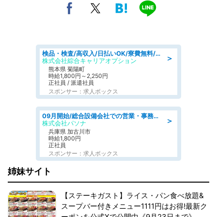
検品・検査/高収入/日払いOK/寮費無料/日勤/20・30・40代活躍中
＞
株式会社綜合キャリアオプション
熊本県 菊陽町
時給1,800円～2,250円
正社員 / 派遣社員
スポンサー：求人ボックス
09月開始/総合設備会社での営業・事務のお仕事/車通勤可/賞与あり/営業/営業事務
＞
株式会社パソナ
兵庫県 加古川市
時給1,800円
正社員
スポンサー：求人ボックス
姉妹サイト
【ステーキガスト】ライス・パン食べ放題&
スープバー付きメニュー1111円はお得!最新ク
ーポンを公式Xで公開中《9月23日まで》