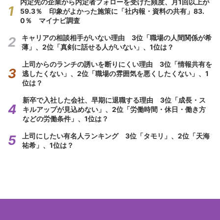
内定先の企業から内定者フォローを受けた頻度、月1回以上が
59.3％ 印象がよかった施策に「社内報・資料の共有」83.
0％ マイナビ調査
キャリアの相談相手がいない理由 3位「職場の人間関係が希
薄」、2位「真剣に話せる人がいない」、1位は？
上司からのランチの誘いを断りにくい理由 3位「情報共有を
逃したくない」、2位「職場の雰囲気を悪くしたくない」、1
位は？
新卒で入社した会社、早期に退職する理由 3位「成長・ス
キルアップが見込めない」、2位「労働時間・休日・働き方
などの労働条件」、1位は？
上司にしたい有名人ランキング 3位「タモリ」、2位「天海
祐希」、1位は？