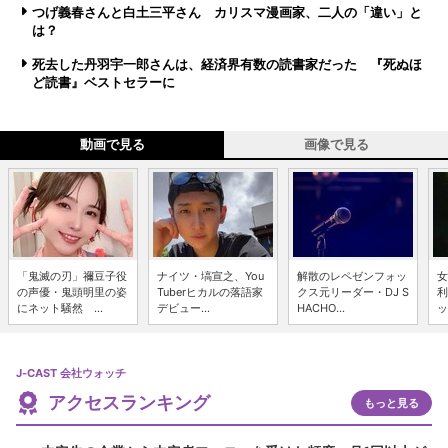
つげ義春さんと白土三平さん カリスマ漫画家、二人の「違い」と
は？
死去した丹羽宇一郎さんは、経済界有数の読書家だった 『死ぬほ
ど読書』ベストセラーに
動画で見る
画像で見る
「鬼滅の刃」禰豆子役
ナイツ・塙宣之、You
解散のレペゼンフォッ
女
の声優・鬼頭明里の姿
Tuberヒカルの落語家
クス元リーダー・DJ S
利
にネット騒然 ...
デビュー...
HACHO...
ッ
J-CAST 会社ウォッチ
アクセスランキング
もっと見る