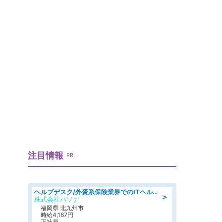
注目情報
PR
ヘルプデスク/外資系保険業界でのITヘルプデスク業務/駅近/即日勤務可/ヘルプデスク
＞
株式会社パソナ
福岡県 北九州市
時給4,167円
正社員