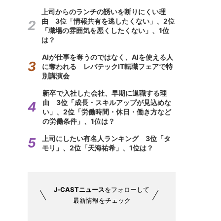
上司からのランチの誘いを断りにくい理
由 3位「情報共有を逃したくない」、2位
「職場の雰囲気を悪くしたくない」、1位
は？
AIが仕事を奪うのではなく、AIを使える人
に奪われる レバテックIT転職フェアで特
別講演会
新卒で入社した会社、早期に退職する理
由 3位「成長・スキルアップが見込めな
い」、2位「労働時間・休日・働き方など
の労働条件」、1位は？
上司にしたい有名人ランキング 3位「タ
モリ」、2位「天海祐希」、1位は？
J-CASTニュース
をフォローして
最新情報をチェック