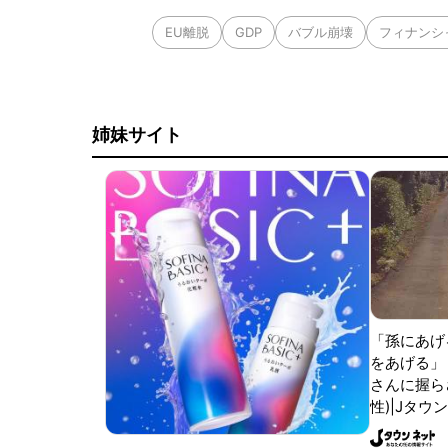
EU離脱
GDP
バブル崩壊
フィナンシ
姉妹サイト
「孫にあげ
をあげる」
さんに握ら
性)|Jタウ