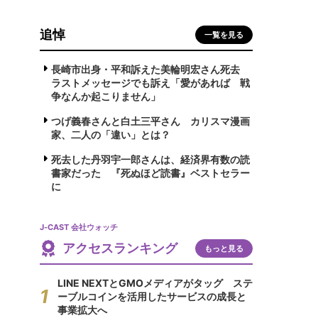
追悼
一覧を見る
長崎市出身・平和訴えた美輪明宏さん死去
ラストメッセージでも訴え「愛があれば 戦
争なんか起こりません」
つげ義春さんと白土三平さん カリスマ漫画
家、二人の「違い」とは？
死去した丹羽宇一郎さんは、経済界有数の読
書家だった 『死ぬほど読書』ベストセラー
に
J-CAST 会社ウォッチ
アクセスランキング
もっと見る
LINE NEXTとGMOメディアがタッグ ステ
ーブルコインを活用したサービスの成長と
事業拡大へ