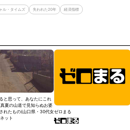
ャル・タイムズ
失われた20年
経済指標
ると思って、あなたにこれ
 真夏の山道で見知らぬお婆
されたもの(山口県・30代女
ゼロまる
ンネット