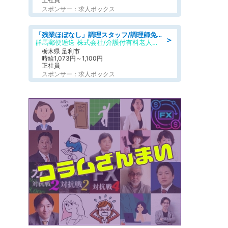
スポンサー：求人ボックス
「残業ほぼなし」調理スタッフ/調理師免許必須/正職員/日勤のみ/介護付き有料老人ホーム/社会保障完備
＞
群馬郵便逓送 株式会社/介護付有料老人ホーム ふる里
栃木県 足利市
時給1,073円～1,100円
正社員
スポンサー：求人ボックス