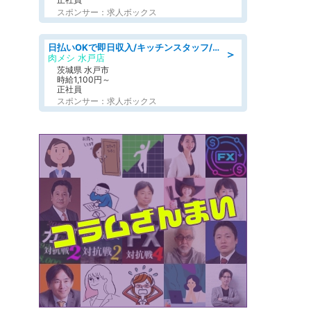
スポンサー：求人ボックス
日払いOKで即日収入/キッチンスタッフ/デリバリー業務など、自己成長可能な幅広い仕事に挑戦!髪型自由&ピアス・ネイルOK/茨城県/水戸市
＞
肉メシ 水戸店
茨城県 水戸市
時給1,100円～
正社員
スポンサー：求人ボックス