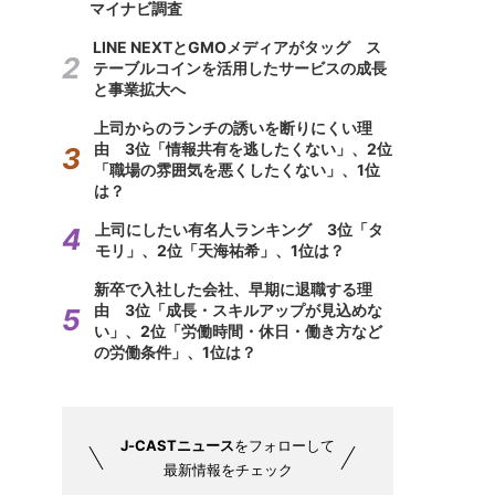
マイナビ調査
LINE NEXTとGMOメディアがタッグ ス
テーブルコインを活用したサービスの成長
と事業拡大へ
上司からのランチの誘いを断りにくい理
由 3位「情報共有を逃したくない」、2位
「職場の雰囲気を悪くしたくない」、1位
は？
上司にしたい有名人ランキング 3位「タ
モリ」、2位「天海祐希」、1位は？
新卒で入社した会社、早期に退職する理
由 3位「成長・スキルアップが見込めな
い」、2位「労働時間・休日・働き方など
の労働条件」、1位は？
J-CASTニュース
をフォローして
最新情報をチェック