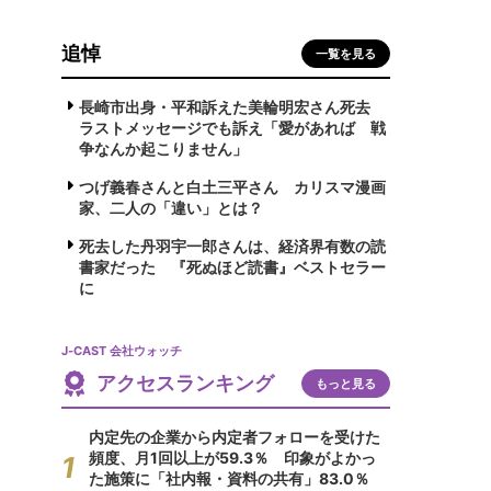
追悼
一覧を見る
長崎市出身・平和訴えた美輪明宏さん死去
ラストメッセージでも訴え「愛があれば 戦
争なんか起こりません」
つげ義春さんと白土三平さん カリスマ漫画
家、二人の「違い」とは？
死去した丹羽宇一郎さんは、経済界有数の読
書家だった 『死ぬほど読書』ベストセラー
に
J-CAST 会社ウォッチ
アクセスランキング
もっと見る
内定先の企業から内定者フォローを受けた
頻度、月1回以上が59.3％ 印象がよかっ
た施策に「社内報・資料の共有」83.0％