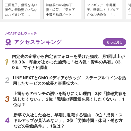
三田寛子、優雅な淡い
加藤茶の45歳年下
フィギュア・中井亜
制
黄色の着物姿で上品な
妻・綾菜、「美文字」
美、華麗にトリプルア
う
たたずまいで ...
手書き勉強ノート...
クセル決める 「...
一
J-CAST 会社ウォッチ
アクセスランキング
もっと見る
内定先の企業から内定者フォローを受けた頻度、月1回以上が
59.3％ 印象がよかった施策に「社内報・資料の共有」83.
0％ マイナビ調査
LINE NEXTとGMOメディアがタッグ ステーブルコインを活
用したサービスの成長と事業拡大へ
上司からのランチの誘いを断りにくい理由 3位「情報共有を
逃したくない」、2位「職場の雰囲気を悪くしたくない」、1
位は？
新卒で入社した会社、早期に退職する理由 3位「成長・ス
キルアップが見込めない」、2位「労働時間・休日・働き方
などの労働条件」、1位は？