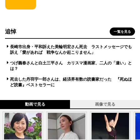
追悼
一覧を見る
長崎市出身・平和訴えた美輪明宏さん死去 ラストメッセージでも
訴え「愛があれば 戦争なんか起こりません」
つげ義春さんと白土三平さん カリスマ漫画家、二人の「違い」と
は？
死去した丹羽宇一郎さんは、経済界有数の読書家だった 『死ぬほ
ど読書』ベストセラーに
動画で見る
画像で見る