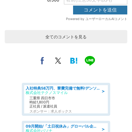
全てのコメントを見る
入社特典58万円、寮費完備で無料!デンソーで働こう!自動車工場で小型部品の検査業務 denso aichi
＞
株式会社テクノスマイル
三重県 四日市市
時給1,800円
正社員 / 派遣社員
スポンサー：求人ボックス
09月開始/「土日祝休み」グローバル企業での産業保健のお仕事/保健師/高時給/残業なし/服装自由
＞
株式会社パソナ