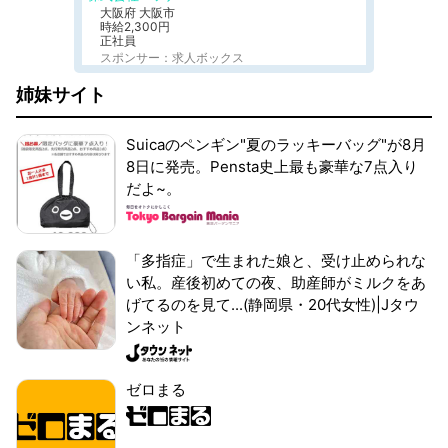
大阪府 大阪市
時給2,300円
正社員
スポンサー：求人ボックス
姉妹サイト
Suicaのペンギン"夏のラッキーバッグ"が8月
8日に発売。Pensta史上最も豪華な7点入り
だよ~。
「多指症」で生まれた娘と、受け止められな
い私。産後初めての夜、助産師がミルクをあ
げてるのを見て...(静岡県・20代女性)|Jタウ
ンネット
ゼロまる