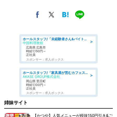
ホールスタッフ/「未経験者さん&バイトデビューも大歓迎」残業ほぼなし×1日3時間〜勤務OK!フォロー体制も充実/広島県/広島市南区
＞
中国料理敦煌
広島県 広島市
時給1,150円～
正社員
スポンサー：求人ボックス
ホールスタッフ/「家具屋が営むカフェスタッフ!」週2日～OK!嬉しいまかない付き/岡山県/浅口郡里庄町
＞
AKASE GROUP株式会社
岡山県 里庄町
時給1,100円～
正社員
スポンサー：求人ボックス
姉妹サイト
【かつや】人気メニューが税抜150円引き&ご