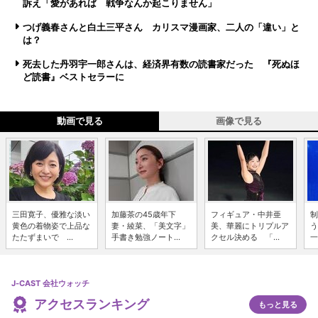
訴え「愛があれば 戦争なんか起こりません」
つげ義春さんと白土三平さん カリスマ漫画家、二人の「違い」と
は？
死去した丹羽宇一郎さんは、経済界有数の読書家だった 『死ぬほ
ど読書』ベストセラーに
動画で見る
画像で見る
三田寛子、優雅な淡い
加藤茶の45歳年下
フィギュア・中井亜
制
黄色の着物姿で上品な
妻・綾菜、「美文字」
美、華麗にトリプルア
う
たたずまいで ...
手書き勉強ノート...
クセル決める 「...
一
J-CAST 会社ウォッチ
アクセスランキング
もっと見る