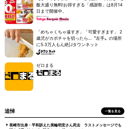
飯大盛り無料!お得すぎる「感謝祭」は8月14
日まで開催中。
「めちゃくちゃ遠すぎ」「可愛すぎます」 2
歳児がカボチャを切ったら...〝左手〟の場所
に5.3万人もん絶|Jタウンネット
ゼロまる
追悼
一覧を見る
長崎市出身・平和訴えた美輪明宏さん死去 ラストメッセージでも