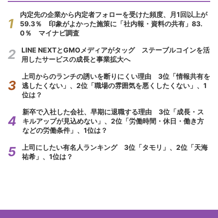
内定先の企業から内定者フォローを受けた頻度、月1回以上が
59.3％ 印象がよかった施策に「社内報・資料の共有」83.
0％ マイナビ調査
LINE NEXTとGMOメディアがタッグ ステーブルコインを活
用したサービスの成長と事業拡大へ
上司からのランチの誘いを断りにくい理由 3位「情報共有を
逃したくない」、2位「職場の雰囲気を悪くしたくない」、1
位は？
新卒で入社した会社、早期に退職する理由 3位「成長・ス
キルアップが見込めない」、2位「労働時間・休日・働き方
などの労働条件」、1位は？
上司にしたい有名人ランキング 3位「タモリ」、2位「天海
祐希」、1位は？