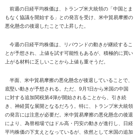
前週の日経平均株価は、トランプ米大統領の「中国とま
もなく協議を開始する」との発言を受け、米中貿易摩擦の
悪化懸念の後退したことで上昇した。
今週の日経平均株価は、リバウンドの動きが継続するこ
とが予想され、上値を試す可能性もあるが、積極的に買い
上がる材料に乏しいことから上値も重そうだ。
半面、米中貿易摩擦の悪化懸念が後退していることで、
底堅い動きが予想される。ただ、9月1日から米国の中国
に対する追加関税第4弾が開始されることから、引き続
き、神経質な展開となるだろう。特に、トランプ米大統領
の発言には注意が必要だ。米中貿易摩擦の悪化懸念の後退
により、為替相場ではドル高・円安の動きが進行し、日経
平均株価の下支えとなっているが、依然として米国の追加