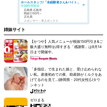
ホールスタッフ/「未経験者さん&バイトデビューも大歓迎」残業ほぼなし×1日3時間〜勤務OK!フォロー体制も充実/広島県/広島市南区
＞
中国料理敦煌
広島県 広島市
時給1,150円～
正社員
スポンサー：求人ボックス
姉妹サイト
【かつや】人気メニューが税抜150円引き&ご
飯大盛り無料!お得すぎる「感謝祭」は8月14
日まで開催中。
「多指症」で生まれた娘と、受け止められな
い私。産後初めての夜、助産師がミルクをあ
げてるのを見て...(静岡県・20代女性)|Jタウ
ンネット
ゼロまる