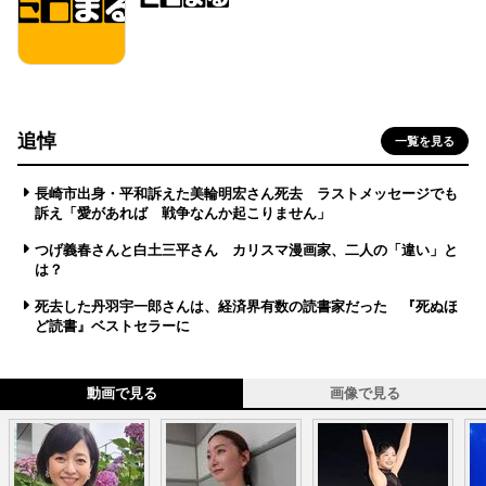
追悼
一覧を見る
長崎市出身・平和訴えた美輪明宏さん死去 ラストメッセージでも
訴え「愛があれば 戦争なんか起こりません」
つげ義春さんと白土三平さん カリスマ漫画家、二人の「違い」と
は？
死去した丹羽宇一郎さんは、経済界有数の読書家だった 『死ぬほ
ど読書』ベストセラーに
動画で見る
画像で見る