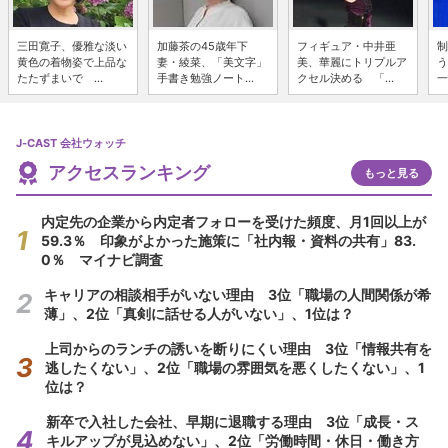
三田寛子、優雅な淡い
加藤茶の45歳年下
フィギュア・中井亜
制
黄色の着物姿で上品な
妻・綾菜、「美文字」
美、華麗にトリプルア
う
たたずまいで ...
手書き勉強ノート...
クセル決める 「...
一
J-CAST 会社ウォッチ
アクセスランキング
もっと見る
内定先の企業から内定者フォローを受けた頻度、月1回以上が
59.3％ 印象がよかった施策に「社内報・資料の共有」83.
0％ マイナビ調査
キャリアの相談相手がいない理由 3位「職場の人間関係が希
薄」、2位「真剣に話せる人がいない」、1位は？
上司からのランチの誘いを断りにくい理由 3位「情報共有を
逃したくない」、2位「職場の雰囲気を悪くしたくない」、1
位は？
新卒で入社した会社、早期に退職する理由 3位「成長・ス
キルアップが見込めない」、2位「労働時間・休日・働き方