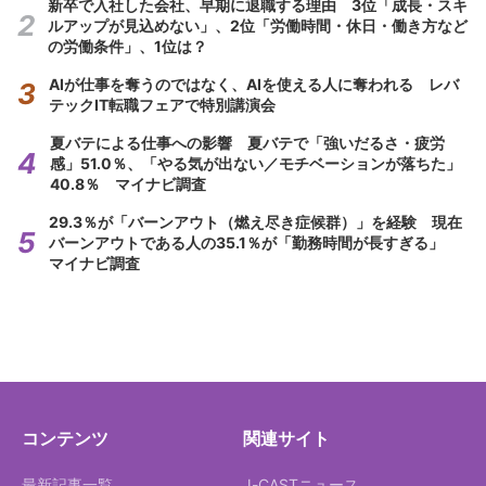
新卒で入社した会社、早期に退職する理由 3位「成長・スキ
ルアップが見込めない」、2位「労働時間・休日・働き方など
の労働条件」、1位は？
AIが仕事を奪うのではなく、AIを使える人に奪われる レバ
テックIT転職フェアで特別講演会
夏バテによる仕事への影響 夏バテで「強いだるさ・疲労
感」51.0％、「やる気が出ない／モチベーションが落ちた」
40.8％ マイナビ調査
29.3％が「バーンアウト（燃え尽き症候群）」を経験 現在
バーンアウトである人の35.1％が「勤務時間が長すぎる」
マイナビ調査
コンテンツ
関連サイト
最新記事一覧
J-CASTニュース