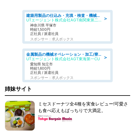
建築用製品の仕込み・充填・検査・機械操作/寮完備/日払い/工場・製造
＞
UTエージェント株式会社AGT南関東第二CU
神奈川県 平塚市
時給1,500円
正社員 / 派遣社員
スポンサー：求人ボックス
金属製品の機械オペレーション・加工/寮完備/日払い/工場・製造
＞
UTエージェント株式会社AGT東海第一CU
愛知県 知立市
時給1,600円
正社員 / 派遣社員
スポンサー：求人ボックス
姉妹サイト
ミセスドーナツ全4種を実食レビュー!可愛さ
も食べ応えもばっちりで大満足。