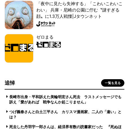
「夜中に見たら失神する」「こわいこわいこ
わい」 兵庫・尼崎の公園に佇む〝謎すぎる
顔〟に1.3万人戦慄|Jタウンネット
ゼロまる
追悼
一覧を見る
長崎市出身・平和訴えた美輪明宏さん死去 ラストメッセージでも
訴え「愛があれば 戦争なんか起こりません」
つげ義春さんと白土三平さん カリスマ漫画家、二人の「違い」と
は？
死去した丹羽宇一郎さんは、経済界有数の読書家だった 『死ぬほ