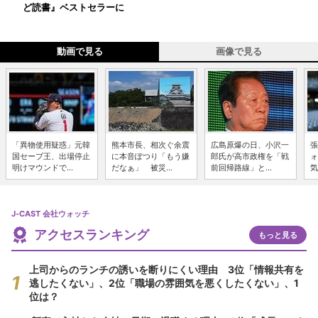
ど読書』ベストセラーに
動画で見る
画像で見る
「異物使用疑惑」元韓
熊本市長、相次ぐ余震
広島原爆の日、小沢一
張
国セーブ王、出場停止
に本音ぽつり「もう嫌
郎氏が高市政権を「戦
ォ
明けマウンドで...
だなぁ」 被災...
前回帰路線」と...
気
J-CAST 会社ウォッチ
アクセスランキング
もっと見る
上司からのランチの誘いを断りにくい理由 3位「情報共有を
逃したくない」、2位「職場の雰囲気を悪くしたくない」、1
位は？