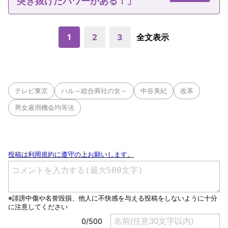
突き抜けたパワーがある！」
1
2
3
全文表示
テレビ東京
ハル～総合商社の女～
中谷美紀
改革
男女雇用機会均等法