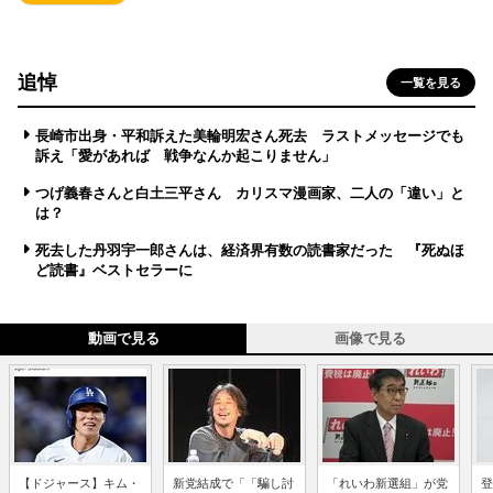
追悼
一覧を見る
長崎市出身・平和訴えた美輪明宏さん死去 ラストメッセージでも
訴え「愛があれば 戦争なんか起こりません」
つげ義春さんと白土三平さん カリスマ漫画家、二人の「違い」と
は？
死去した丹羽宇一郎さんは、経済界有数の読書家だった 『死ぬほ
ど読書』ベストセラーに
動画で見る
画像で見る
【ドジャース】キム・
新党結成で「「騙し討
「れいわ新選組」が党
登