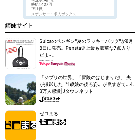
時給1,407円
正社員
スポンサー：求人ボックス
姉妹サイト
Suicaのペンギン"夏のラッキーバッグ"が8月
8日に発売。Pensta史上最も豪華な7点入り
だよ~。
「ジブリの世界」「冒険のはじまりだ!」 夫
が撮影した〝1歳娘の後ろ姿〟が良すぎて...4.
8万人感激|Jタウンネット
ゼロまる