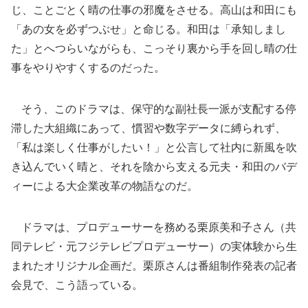
じ、ことごとく晴の仕事の邪魔をさせる。高山は和田にも
「あの女を必ずつぶせ」と命じる。和田は「承知しまし
た」とへつらいながらも、こっそり裏から手を回し晴の仕
事をやりやすくするのだった。
そう、このドラマは、保守的な副社長一派が支配する停
滞した大組織にあって、慣習や数字データに縛られず、
「私は楽しく仕事がしたい！」と公言して社内に新風を吹
き込んでいく晴と、それを陰から支える元夫・和田のバデ
ィーによる大企業改革の物語なのだ。
ドラマは、プロデューサーを務める栗原美和子さん（共
同テレビ・元フジテレビプロデューサー）の実体験から生
まれたオリジナル企画だ。栗原さんは番組制作発表の記者
会見で、こう語っている。