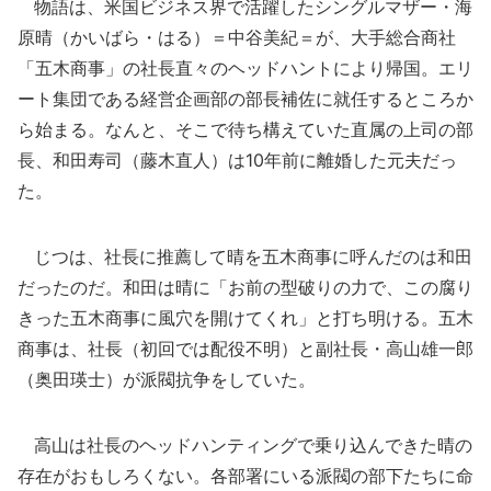
物語は、米国ビジネス界で活躍したシングルマザー・海
原晴（かいばら・はる）＝中谷美紀＝が、大手総合商社
「五木商事」の社長直々のヘッドハントにより帰国。エリ
ート集団である経営企画部の部長補佐に就任するところか
ら始まる。なんと、そこで待ち構えていた直属の上司の部
長、和田寿司（藤木直人）は10年前に離婚した元夫だっ
た。
じつは、社長に推薦して晴を五木商事に呼んだのは和田
だったのだ。和田は晴に「お前の型破りの力で、この腐り
きった五木商事に風穴を開けてくれ」と打ち明ける。五木
商事は、社長（初回では配役不明）と副社長・高山雄一郎
（奥田瑛士）が派閥抗争をしていた。
高山は社長のヘッドハンティングで乗り込んできた晴の
存在がおもしろくない。各部署にいる派閥の部下たちに命