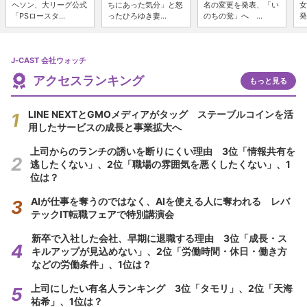
ヘソン、大リーグ公式
ちにあった気分」と怒
名の変更を発表、「い
女
「PSロースタ...
ったひろゆき妻...
のちの党」へ ...
発
J-CAST 会社ウォッチ
アクセスランキング
もっと見る
LINE NEXTとGMOメディアがタッグ ステーブルコインを活
用したサービスの成長と事業拡大へ
上司からのランチの誘いを断りにくい理由 3位「情報共有を
逃したくない」、2位「職場の雰囲気を悪くしたくない」、1
位は？
AIが仕事を奪うのではなく、AIを使える人に奪われる レバ
テックIT転職フェアで特別講演会
新卒で入社した会社、早期に退職する理由 3位「成長・ス
キルアップが見込めない」、2位「労働時間・休日・働き方
などの労働条件」、1位は？
上司にしたい有名人ランキング 3位「タモリ」、2位「天海
祐希」、1位は？