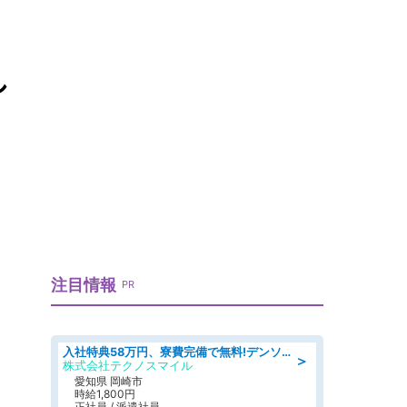
し
注目情報
PR
入社特典58万円、寮費完備で無料!デンソーで働こう!自動車工場で小型部品の検査業務 denso aichi
＞
株式会社テクノスマイル
愛知県 岡崎市
時給1,800円
正社員 / 派遣社員