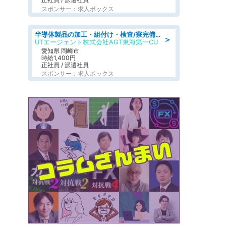
スポンサー：求人ボックス
半導体製品の加工・組付け・検査/寮完備/日勤/日払い/工場・製造
＞
UTエージェント株式会社AGT東海第一CU
愛知県 岡崎市
時給1,400円
正社員 / 派遣社員
スポンサー：求人ボックス