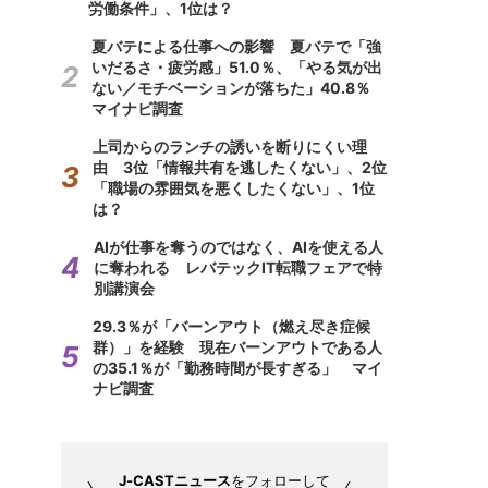
労働条件」、1位は？
夏バテによる仕事への影響 夏バテで「強
いだるさ・疲労感」51.0％、「やる気が出
ない／モチベーションが落ちた」40.8％
マイナビ調査
上司からのランチの誘いを断りにくい理
由 3位「情報共有を逃したくない」、2位
「職場の雰囲気を悪くしたくない」、1位
は？
AIが仕事を奪うのではなく、AIを使える人
に奪われる レバテックIT転職フェアで特
別講演会
29.3％が「バーンアウト（燃え尽き症候
群）」を経験 現在バーンアウトである人
の35.1％が「勤務時間が長すぎる」 マイ
ナビ調査
J-CASTニュース
をフォローして