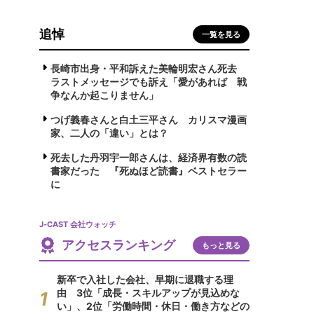
追悼
一覧を見る
長崎市出身・平和訴えた美輪明宏さん死去
ラストメッセージでも訴え「愛があれば 戦
争なんか起こりません」
つげ義春さんと白土三平さん カリスマ漫画
家、二人の「違い」とは？
死去した丹羽宇一郎さんは、経済界有数の読
書家だった 『死ぬほど読書』ベストセラー
に
J-CAST 会社ウォッチ
アクセスランキング
もっと見る
新卒で入社した会社、早期に退職する理
由 3位「成長・スキルアップが見込めな
い」、2位「労働時間・休日・働き方などの