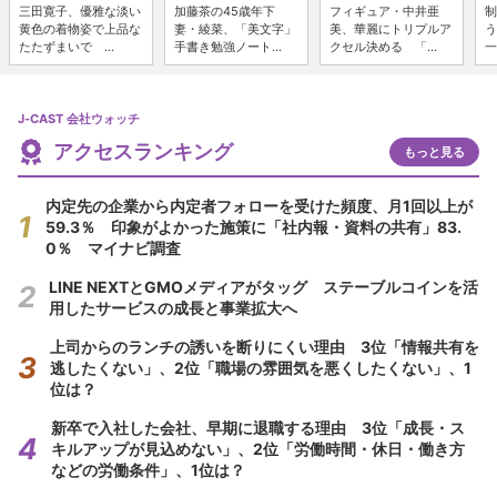
三田寛子、優雅な淡い
加藤茶の45歳年下
フィギュア・中井亜
制
黄色の着物姿で上品な
妻・綾菜、「美文字」
美、華麗にトリプルア
う
たたずまいで ...
手書き勉強ノート...
クセル決める 「...
一
J-CAST 会社ウォッチ
アクセスランキング
もっと見る
内定先の企業から内定者フォローを受けた頻度、月1回以上が
59.3％ 印象がよかった施策に「社内報・資料の共有」83.
0％ マイナビ調査
LINE NEXTとGMOメディアがタッグ ステーブルコインを活
用したサービスの成長と事業拡大へ
上司からのランチの誘いを断りにくい理由 3位「情報共有を
逃したくない」、2位「職場の雰囲気を悪くしたくない」、1
位は？
新卒で入社した会社、早期に退職する理由 3位「成長・ス
キルアップが見込めない」、2位「労働時間・休日・働き方
などの労働条件」、1位は？