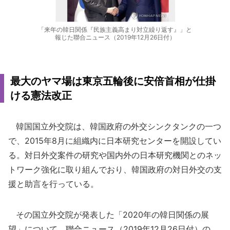
「来年の韓日関係『民族主義高まり対立繰り返す』」と
報じた聯合ニュース（2019年12月26日付）
最大のヤマ場は東京五輪後に安倍首相が仕掛
ける憲法改正
韓国国立外交院は、韓国政府の外交シンクタンクの一つ
で、2015年8月に組織内に日本研究センターを開設してい
る。対日外交案件の研究や国内外の日本研究機関とのネッ
トワーク強化に取り組んでおり、韓国政府の対日外交の支
援と助言を行っている。
その国立外交院が発表した「2020年の韓日関係の展
望」について、聯合ニュース（2019年12月26日付）の