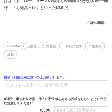
はならず、聯合ニュースの論評も韓国国立外交院の報告同
様、「お先真っ暗」といった印象だ。
（福田和郎）
GSOMIA
安倍晋三
文在寅
日韓経済戦争
民族主義
道筋