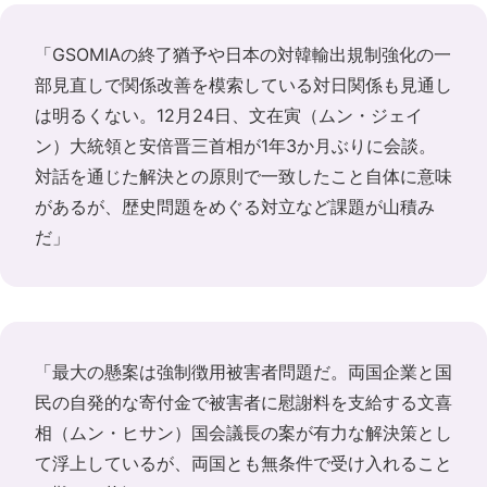
「GSOMIAの終了猶予や日本の対韓輸出規制強化の一
部見直しで関係改善を模索している対日関係も見通し
は明るくない。12月24日、文在寅（ムン・ジェイ
ン）大統領と安倍晋三首相が1年3か月ぶりに会談。
対話を通じた解決との原則で一致したこと自体に意味
があるが、歴史問題をめぐる対立など課題が山積み
だ」
「最大の懸案は強制徴用被害者問題だ。両国企業と国
民の自発的な寄付金で被害者に慰謝料を支給する文喜
相（ムン・ヒサン）国会議長の案が有力な解決策とし
て浮上しているが、両国とも無条件で受け入れること