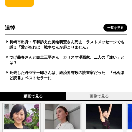
追悼
一覧を見る
長崎市出身・平和訴えた美輪明宏さん死去 ラストメッセージでも
訴え「愛があれば 戦争なんか起こりません」
つげ義春さんと白土三平さん カリスマ漫画家、二人の「違い」と
は？
死去した丹羽宇一郎さんは、経済界有数の読書家だった 『死ぬほ
ど読書』ベストセラーに
動画で見る
画像で見る