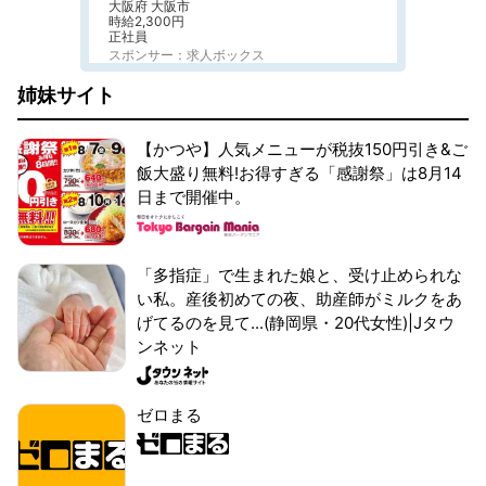
大阪府 大阪市
時給2,300円
正社員
スポンサー：求人ボックス
姉妹サイト
【かつや】人気メニューが税抜150円引き&ご
飯大盛り無料!お得すぎる「感謝祭」は8月14
日まで開催中。
「多指症」で生まれた娘と、受け止められな
い私。産後初めての夜、助産師がミルクをあ
げてるのを見て...(静岡県・20代女性)|Jタウ
ンネット
ゼロまる