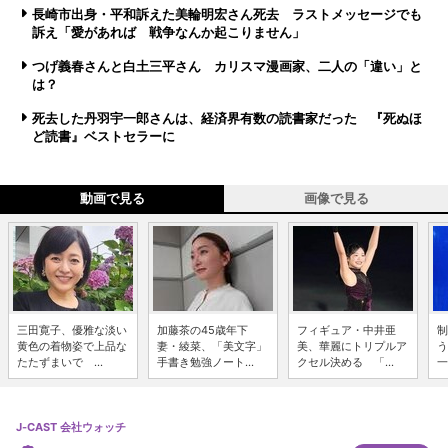
長崎市出身・平和訴えた美輪明宏さん死去 ラストメッセージでも
訴え「愛があれば 戦争なんか起こりません」
つげ義春さんと白土三平さん カリスマ漫画家、二人の「違い」と
は？
死去した丹羽宇一郎さんは、経済界有数の読書家だった 『死ぬほ
ど読書』ベストセラーに
動画で見る
画像で見る
三田寛子、優雅な淡い
加藤茶の45歳年下
フィギュア・中井亜
制
黄色の着物姿で上品な
妻・綾菜、「美文字」
美、華麗にトリプルア
う
たたずまいで ...
手書き勉強ノート...
クセル決める 「...
一
J-CAST 会社ウォッチ