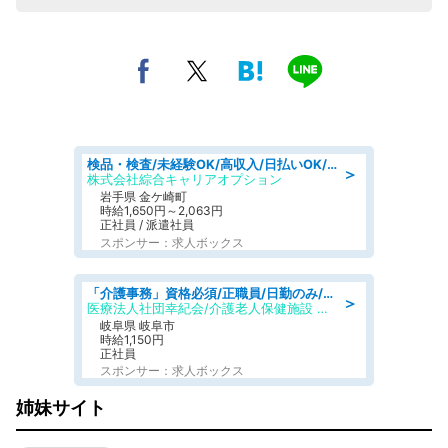
検品・検査/未経験OK/高収入/日払いOK/交替制/20・30・40代活躍中
＞
株式会社綜合キャリアオプション
岩手県 金ケ崎町
時給1,650円～2,063円
正社員 / 派遣社員
スポンサー：求人ボックス
「介護事務」資格必須/正職員/日勤のみ/介護老人保健施設
＞
医療法人社団幸紀会/介護老人保健施設 グリーンビラ安江
岐阜県 岐阜市
時給1,150円
正社員
スポンサー：求人ボックス
姉妹サイト