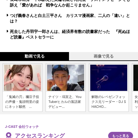
訴え「愛があれば 戦争なんか起こりません」
つげ義春さんと白土三平さん カリスマ漫画家、二人の「違い」と
は？
死去した丹羽宇一郎さんは、経済界有数の読書家だった 『死ぬほ
ど読書』ベストセラーに
動画で見る
画像で見る
「鬼滅の刃」禰豆子役
ナイツ・塙宣之、You
解散のレペゼンフォッ
女
の声優・鬼頭明里の姿
Tuberヒカルの落語家
クス元リーダー・DJ S
利
にネット騒然 ...
デビュー...
HACHO...
ッ
J-CAST 会社ウォッチ
アクセスランキング
もっと見る