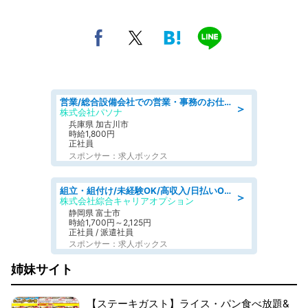
営業/総合設備会社での営業・事務のお仕事/即日勤務可/車通勤可/営業/営業事務
＞
株式会社パソナ
兵庫県 加古川市
時給1,800円
正社員
スポンサー：求人ボックス
組立・組付け/未経験OK/高収入/日払いOK/交替制/20・30・40代活躍中
＞
株式会社綜合キャリアオプション
静岡県 富士市
時給1,700円～2,125円
正社員 / 派遣社員
スポンサー：求人ボックス
姉妹サイト
【ステーキガスト】ライス・パン食べ放題&