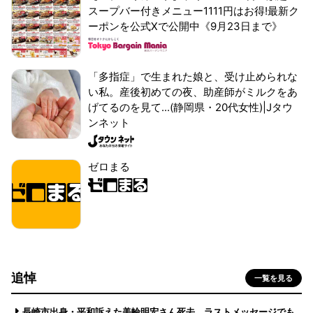
スープバー付きメニュー1111円はお得!最新ク
ーポンを公式Xで公開中《9月23日まで》
「多指症」で生まれた娘と、受け止められな
い私。産後初めての夜、助産師がミルクをあ
げてるのを見て...(静岡県・20代女性)|Jタウ
ンネット
ゼロまる
追悼
一覧を見る
長崎市出身・平和訴えた美輪明宏さん死去 ラストメッセージでも