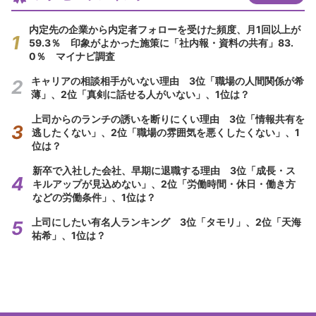
内定先の企業から内定者フォローを受けた頻度、月1回以上が
59.3％ 印象がよかった施策に「社内報・資料の共有」83.
0％ マイナビ調査
キャリアの相談相手がいない理由 3位「職場の人間関係が希
薄」、2位「真剣に話せる人がいない」、1位は？
上司からのランチの誘いを断りにくい理由 3位「情報共有を
逃したくない」、2位「職場の雰囲気を悪くしたくない」、1
位は？
新卒で入社した会社、早期に退職する理由 3位「成長・ス
キルアップが見込めない」、2位「労働時間・休日・働き方
などの労働条件」、1位は？
上司にしたい有名人ランキング 3位「タモリ」、2位「天海
祐希」、1位は？