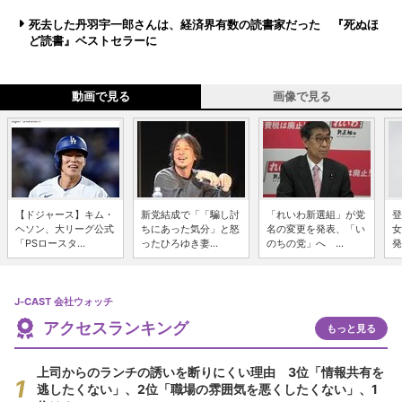
死去した丹羽宇一郎さんは、経済界有数の読書家だった 『死ぬほ
ど読書』ベストセラーに
動画で見る
画像で見る
【ドジャース】キム・
新党結成で「「騙し討
「れいわ新選組」が党
登
ヘソン、大リーグ公式
ちにあった気分」と怒
名の変更を発表、「い
女
「PSロースタ...
ったひろゆき妻...
のちの党」へ ...
発
J-CAST 会社ウォッチ
アクセスランキング
もっと見る
上司からのランチの誘いを断りにくい理由 3位「情報共有を
逃したくない」、2位「職場の雰囲気を悪くしたくない」、1