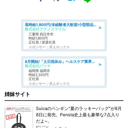
高時給1,800円/未経験者大歓迎!小型部品の加工業務 denso aichi
＞
株式会社テクノスマイル
三重県 四日市市
時給1,800円
正社員 / 派遣社員
スポンサー：求人ボックス
8月開始/「土日祝休み」ヘルスケア業界の産業保健師/高時給/未経験OK/要資格:保健師、正看護師
＞
株式会社パソナ
福岡県 福岡市
時給2,300円
正社員
スポンサー：求人ボックス
姉妹サイト
Suicaのペンギン"夏のラッキーバッグ"が8月
8日に発売。Pensta史上最も豪華な7点入り
だよ~。