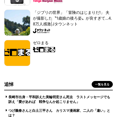
「ジブリの世界」「冒険のはじまりだ!」 夫
が撮影した〝1歳娘の後ろ姿〟が良すぎて...4.
8万人感激|Jタウンネット
ゼロまる
追悼
一覧を見る
長崎市出身・平和訴えた美輪明宏さん死去 ラストメッセージでも
訴え「愛があれば 戦争なんか起こりません」
つげ義春さんと白土三平さん カリスマ漫画家、二人の「違い」と
は？