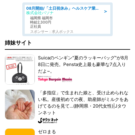
08月開始/「土日祝休み」ヘルスケア業界の産業保健師/高時給/未経験OK/要資格:保健師、正看護師
＞
株式会社パソナ
福岡県 福岡市
時給2,300円
正社員
スポンサー：求人ボックス
姉妹サイト
Suicaのペンギン"夏のラッキーバッグ"が8月
8日に発売。Pensta史上最も豪華な7点入り
だよ~。
「多指症」で生まれた娘と、受け止められな
い私。産後初めての夜、助産師がミルクをあ
げてるのを見て...(静岡県・20代女性)|Jタウ
ンネット
ゼロまる