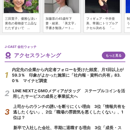
三田寛子、優雅な淡い
加藤茶の45歳年下
フィギュア・中井亜
制
黄色の着物姿で上品な
妻・綾菜、「美文字」
美、華麗にトリプルア
う
たたずまいで ...
手書き勉強ノート...
クセル決める 「...
一
J-CAST 会社ウォッチ
アクセスランキング
もっと見る
内定先の企業から内定者フォローを受けた頻度、月1回以上が
59.3％ 印象がよかった施策に「社内報・資料の共有」83.
0％ マイナビ調査
LINE NEXTとGMOメディアがタッグ ステーブルコインを活
用したサービスの成長と事業拡大へ
上司からのランチの誘いを断りにくい理由 3位「情報共有を
逃したくない」、2位「職場の雰囲気を悪くしたくない」、1
位は？
新卒で入社した会社、早期に退職する理由 3位「成長・ス