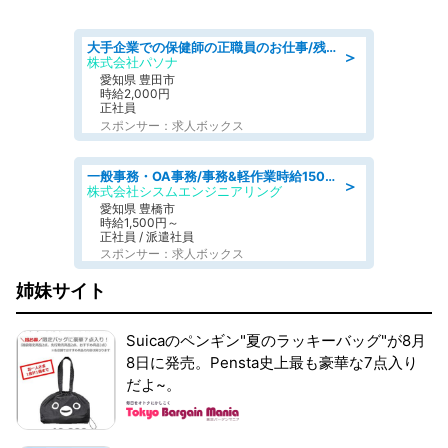
大手企業での保健師の正職員のお仕事/残業なし/要資格:保健師
＞
株式会社パソナ
愛知県 豊田市
時給2,000円
正社員
スポンサー：求人ボックス
一般事務・OA事務/事務&軽作業時給1500円土日祝休み各種社保完備
＞
株式会社シスムエンジニアリング
愛知県 豊橋市
時給1,500円～
正社員 / 派遣社員
スポンサー：求人ボックス
姉妹サイト
Suicaのペンギン"夏のラッキーバッグ"が8月
8日に発売。Pensta史上最も豪華な7点入り
だよ~。