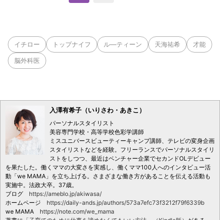
イチロー
トップナイフ
ル―ティーン
天海祐希
才能
脳外科医
入澤有希子（いりさわ・あきこ）
パーソナルスタイリスト
美容専門学校・高等学校色彩学講師
ミスユニバースビューティーキャンプ講師、テレビの変身企画
スタイリストなどを経験。フリーランスでパーソナルスタイリ
ストをしつつ、最近はベンチャー企業でセカンドOLデビュー
を果たした。働くママの大変さを実感し、働くママ100人へのインタビュー活
動「we MAMA」を立ち上げる。さまざまな働き方があることを伝える活動も
実施中。法政大卒。37歳。
ブログ
https://ameblo.jp/akiwasa/
ホームページ
https://daily-ands.jp/authors/573a7efc73f3212f79f6339b
we MAMA
https://note.com/we_mama