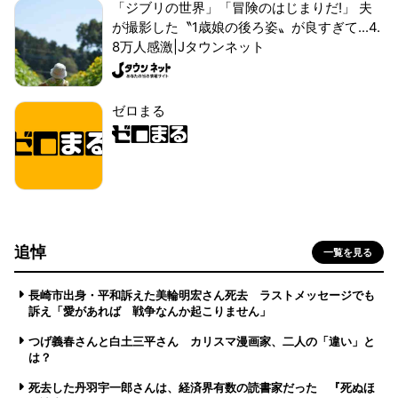
「ジブリの世界」「冒険のはじまりだ!」 夫
が撮影した〝1歳娘の後ろ姿〟が良すぎて...4.
8万人感激|Jタウンネット
ゼロまる
追悼
一覧を見る
長崎市出身・平和訴えた美輪明宏さん死去 ラストメッセージでも
訴え「愛があれば 戦争なんか起こりません」
つげ義春さんと白土三平さん カリスマ漫画家、二人の「違い」と
は？
死去した丹羽宇一郎さんは、経済界有数の読書家だった 『死ぬほ