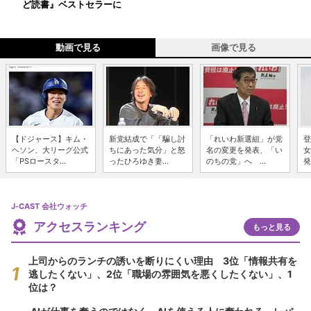
ど読書』ベストセラーに
動画で見る
画像で見る
【ドジャース】キム・
新党結成で「「騙し討
「れいわ新選組」が党
登
ヘソン、大リーグ公式
ちにあった気分」と怒
名の変更を発表、「い
女
「PSロースタ...
ったひろゆき妻...
のちの党」へ ...
発
J-CAST 会社ウォッチ
アクセスランキング
もっと見る
上司からのランチの誘いを断りにくい理由 3位「情報共有を
逃したくない」、2位「職場の雰囲気を悪くしたくない」、1
位は？