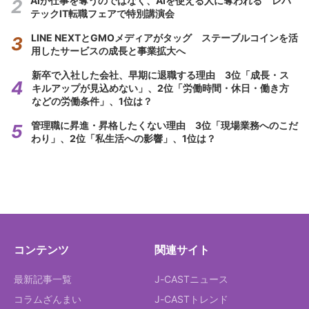
AIが仕事を奪うのではなく、AIを使える人に奪われる レバ
テックIT転職フェアで特別講演会
LINE NEXTとGMOメディアがタッグ ステーブルコインを活
用したサービスの成長と事業拡大へ
新卒で入社した会社、早期に退職する理由 3位「成長・ス
キルアップが見込めない」、2位「労働時間・休日・働き方
などの労働条件」、1位は？
管理職に昇進・昇格したくない理由 3位「現場業務へのこだ
わり」、2位「私生活への影響」、1位は？
コンテンツ
関連サイト
最新記事一覧
J-CASTニュース
コラムざんまい
J-CASTトレンド