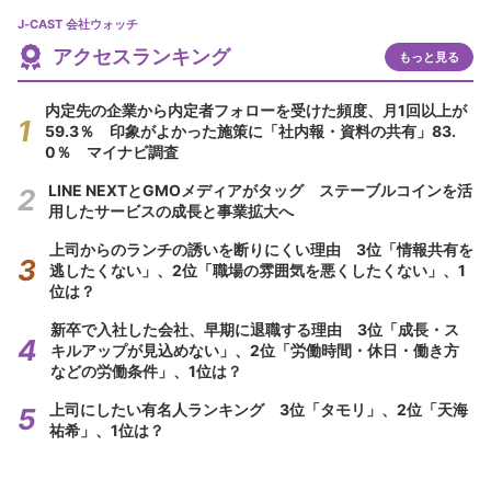
J-CAST 会社ウォッチ
アクセスランキング
もっと見る
内定先の企業から内定者フォローを受けた頻度、月1回以上が
59.3％ 印象がよかった施策に「社内報・資料の共有」83.
0％ マイナビ調査
LINE NEXTとGMOメディアがタッグ ステーブルコインを活
用したサービスの成長と事業拡大へ
上司からのランチの誘いを断りにくい理由 3位「情報共有を
逃したくない」、2位「職場の雰囲気を悪くしたくない」、1
位は？
新卒で入社した会社、早期に退職する理由 3位「成長・ス
キルアップが見込めない」、2位「労働時間・休日・働き方
などの労働条件」、1位は？
上司にしたい有名人ランキング 3位「タモリ」、2位「天海
祐希」、1位は？