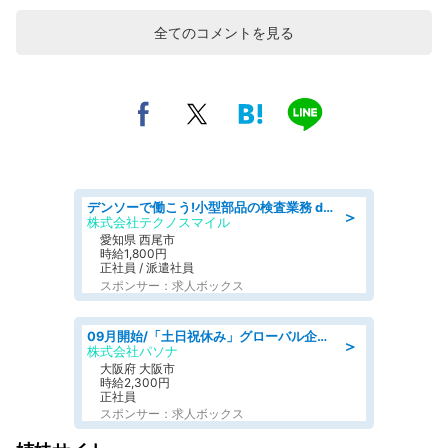
全てのコメントを見る
デンソーで働こう!小型部品の検査業務 denso aichi
＞
株式会社テクノスマイル
愛知県 西尾市
時給1,800円
正社員 / 派遣社員
スポンサー：求人ボックス
09月開始/「土日祝休み」グローバル企業での産業保健のお仕事/保健師/高時給/残業なし/服装自由
＞
株式会社パソナ
大阪府 大阪市
時給2,300円
正社員
スポンサー：求人ボックス