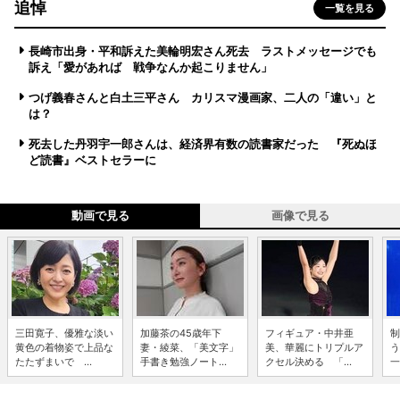
追悼
一覧を見る
長崎市出身・平和訴えた美輪明宏さん死去 ラストメッセージでも
訴え「愛があれば 戦争なんか起こりません」
つげ義春さんと白土三平さん カリスマ漫画家、二人の「違い」と
は？
死去した丹羽宇一郎さんは、経済界有数の読書家だった 『死ぬほ
ど読書』ベストセラーに
動画で見る
画像で見る
三田寛子、優雅な淡い
加藤茶の45歳年下
フィギュア・中井亜
制
黄色の着物姿で上品な
妻・綾菜、「美文字」
美、華麗にトリプルア
う
たたずまいで ...
手書き勉強ノート...
クセル決める 「...
一