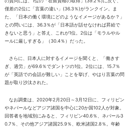
の質問には、1位の「在留資格の取得」(39.2％)に次ぐ、
僅差の2位に「言葉の違い」(36.3％)がランクイン。ま
た、「日本の働く環境にどのようなイメージがあるか？」
との問いには、36.3％が「日本語が話せなければ昇給で
きないと思う」と答え、これが1位。2位は「モラルやル
ールに厳しすぎる」（30.4％）だった。
さらに、日本人に対するイメージを聞くと、「働きす
ぎ、過労」が69.6％でダントツの1位。2位には、15.7％
が「英語での会話が難しい」ことを挙げ、やはり言葉の問
題が取り沙汰された。
なお調査は、2020年2月20日～3月12日に、フィリピン
やネパールなどアジア諸国を中心に20か国102人が対象。
回答者を地域別にみると、フィリピン40.6％、ネパール3
0.7％、その他アジア諸国25.9％、欧米諸国2.8％。年齢