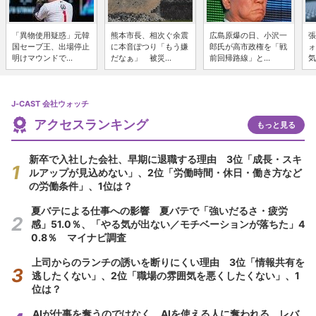
「異物使用疑惑」元韓
熊本市長、相次ぐ余震
広島原爆の日、小沢一
張
国セーブ王、出場停止
に本音ぽつり「もう嫌
郎氏が高市政権を「戦
ォ
明けマウンドで...
だなぁ」 被災...
前回帰路線」と...
気
J-CAST 会社ウォッチ
アクセスランキング
もっと見る
新卒で入社した会社、早期に退職する理由 3位「成長・スキ
ルアップが見込めない」、2位「労働時間・休日・働き方など
の労働条件」、1位は？
夏バテによる仕事への影響 夏バテで「強いだるさ・疲労
感」51.0％、「やる気が出ない／モチベーションが落ちた」4
0.8％ マイナビ調査
上司からのランチの誘いを断りにくい理由 3位「情報共有を
逃したくない」、2位「職場の雰囲気を悪くしたくない」、1
位は？
AIが仕事を奪うのではなく、AIを使える人に奪われる レバ