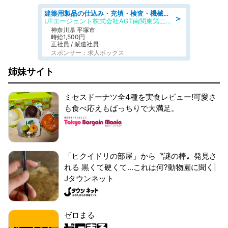
建築用製品の仕込み・充填・検査・機械操作/寮完備/日払い/工場・製造
＞
UTエージェント株式会社AGT南関東第二CU
神奈川県 平塚市
時給1,500円
正社員 / 派遣社員
スポンサー：求人ボックス
姉妹サイト
ミセスドーナツ全4種を実食レビュー!可愛さ
も食べ応えもばっちりで大満足。
「ヒクイドリの部屋」から〝謎の棒〟発見さ
れる 黒くて硬くて...これは何?動物園に聞く|
Jタウンネット
ゼロまる