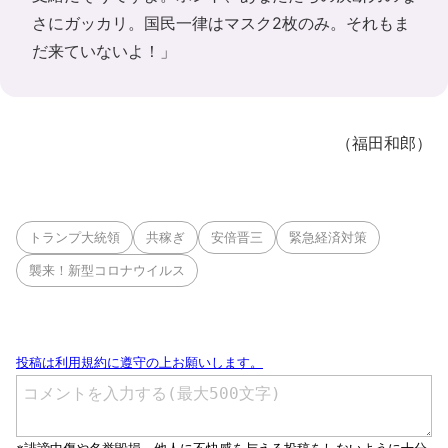
さにガッカリ。国民一律はマスク2枚のみ。それもま
だ来ていないよ！」
（福田和郎）
トランプ大統領
共稼ぎ
安倍晋三
緊急経済対策
襲来！新型コロナウイルス