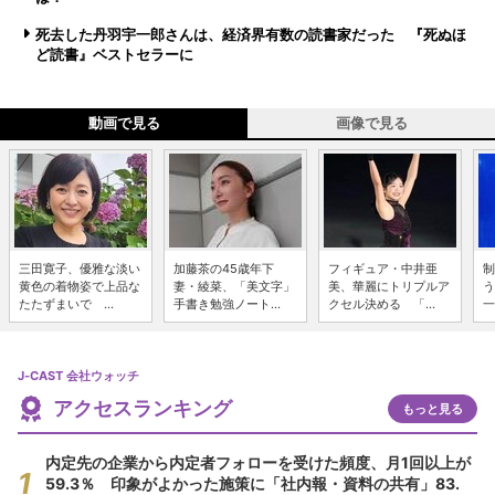
死去した丹羽宇一郎さんは、経済界有数の読書家だった 『死ぬほ
ど読書』ベストセラーに
動画で見る
画像で見る
三田寛子、優雅な淡い
加藤茶の45歳年下
フィギュア・中井亜
制
黄色の着物姿で上品な
妻・綾菜、「美文字」
美、華麗にトリプルア
う
たたずまいで ...
手書き勉強ノート...
クセル決める 「...
一
J-CAST 会社ウォッチ
アクセスランキング
もっと見る
内定先の企業から内定者フォローを受けた頻度、月1回以上が
59.3％ 印象がよかった施策に「社内報・資料の共有」83.