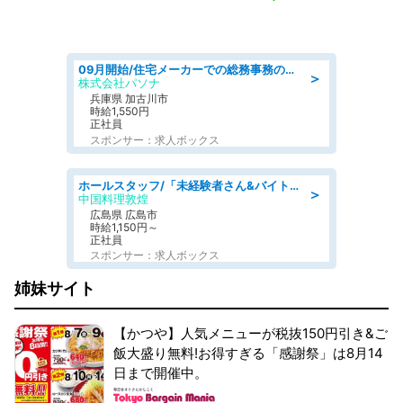
09月開始/住宅メーカーでの総務事務のお仕事/駅近/車通勤可/一般事務/人事労務
＞
株式会社パソナ
兵庫県 加古川市
時給1,550円
正社員
スポンサー：求人ボックス
ホールスタッフ/「未経験者さん&バイトデビューも大歓迎」残業ほぼなし×1日3時間〜勤務OK!フォロー体制も充実/広島県/広島市南区
＞
中国料理敦煌
広島県 広島市
時給1,150円～
正社員
スポンサー：求人ボックス
姉妹サイト
【かつや】人気メニューが税抜150円引き&ご
飯大盛り無料!お得すぎる「感謝祭」は8月14
日まで開催中。