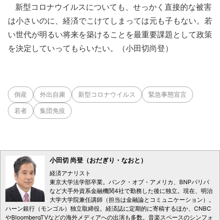
新型コロナウイルスについても、せっかく直接的な被害
は小さいのに、経済でこけてしまっては元も子もない。若
い世代が明るい将来を築けることを最重要課題として政策
を決定していってもらいたい。（小田切尚登）
倒産
外出自粛
新型コロナウイルス
緊急事態宣言
若者
集団免疫
小田切 尚登（おだぎり・なおと）
経済アナリスト
東京大学法学部卒業。バンク・オブ・アメリカ、BNPパリバ
など大手外資系金融機関4社で勤務した後に独立。現在、明治
大学大学院兼任講師（担当は金融論とコミュニケーション）。
ハーン銀行（モンゴル）独立取締役。経済誌に定期的に寄稿するほか、CNBC
やBloombergTVなどの海外メディアへの出演も多数。音楽スペースのシンフォ