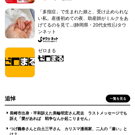
「多指症」で生まれた娘と、受け止められな
い私。産後初めての夜、助産師がミルクをあ
げてるのを見て...(静岡県・20代女性)|Jタウ
ンネット
ゼロまる
追悼
一覧を見る
長崎市出身・平和訴えた美輪明宏さん死去 ラストメッセージでも
訴え「愛があれば 戦争なんか起こりません」
つげ義春さんと白土三平さん カリスマ漫画家、二人の「違い」と
は？