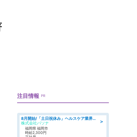
著
注目情報
PR
8月開始/「土日祝休み」ヘルスケア業界の産業保健師/高時給/未経験OK/要資格:保健師、正看護師
＞
株式会社パソナ
福岡県 福岡市
時給2,300円
正社員