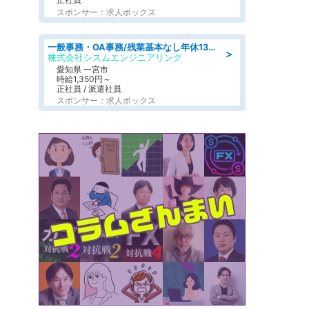
スポンサー：求人ボックス
一般事務・OA事務/残業基本なし年休130日社保完備の一般・調達事務
＞
株式会社シスムエンジニアリング
愛知県 一宮市
時給1,350円～
正社員 / 派遣社員
スポンサー：求人ボックス