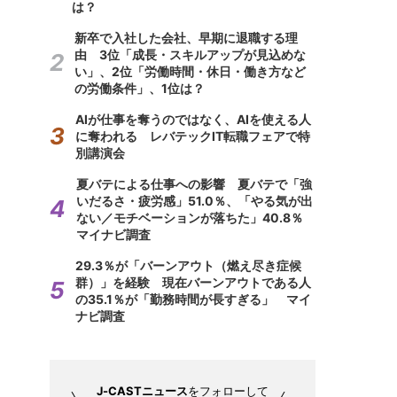
は？
新卒で入社した会社、早期に退職する理
由 3位「成長・スキルアップが見込めな
い」、2位「労働時間・休日・働き方など
の労働条件」、1位は？
AIが仕事を奪うのではなく、AIを使える人
に奪われる レバテックIT転職フェアで特
別講演会
夏バテによる仕事への影響 夏バテで「強
いだるさ・疲労感」51.0％、「やる気が出
ない／モチベーションが落ちた」40.8％
マイナビ調査
29.3％が「バーンアウト（燃え尽き症候
群）」を経験 現在バーンアウトである人
の35.1％が「勤務時間が長すぎる」 マイ
ナビ調査
J-CASTニュース
をフォローして