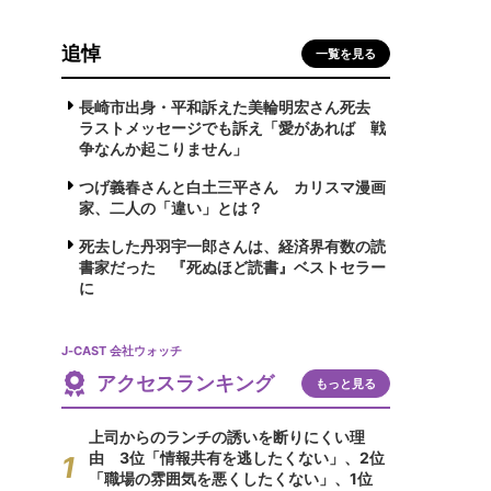
追悼
一覧を見る
長崎市出身・平和訴えた美輪明宏さん死去
ラストメッセージでも訴え「愛があれば 戦
争なんか起こりません」
つげ義春さんと白土三平さん カリスマ漫画
家、二人の「違い」とは？
死去した丹羽宇一郎さんは、経済界有数の読
書家だった 『死ぬほど読書』ベストセラー
に
J-CAST 会社ウォッチ
アクセスランキング
もっと見る
上司からのランチの誘いを断りにくい理
由 3位「情報共有を逃したくない」、2位
「職場の雰囲気を悪くしたくない」、1位