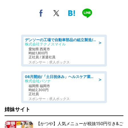
デンソーの工場で自動車部品の組立製造/denso aichi
＞
株式会社テクノスマイル
愛知県 西尾市
時給1,800円
正社員 / 派遣社員
スポンサー：求人ボックス
08月開始/「土日祝休み」ヘルスケア業界の産業保健師/高時給/未経験OK/要資格:保健師、正看護師
＞
株式会社パソナ
福岡県 福岡市
時給2,300円
正社員
スポンサー：求人ボックス
姉妹サイト
【かつや】人気メニューが税抜150円引き&ご