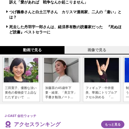
訴え「愛があれば 戦争なんか起こりません」
つげ義春さんと白土三平さん カリスマ漫画家、二人の「違い」と
は？
死去した丹羽宇一郎さんは、経済界有数の読書家だった 『死ぬほ
ど読書』ベストセラーに
動画で見る
画像で見る
三田寛子、優雅な淡い
加藤茶の45歳年下
フィギュア・中井亜
制
黄色の着物姿で上品な
妻・綾菜、「美文字」
美、華麗にトリプルア
う
たたずまいで ...
手書き勉強ノート...
クセル決める 「...
一
J-CAST 会社ウォッチ
アクセスランキング
もっと見る