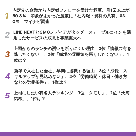
内定先の企業から内定者フォローを受けた頻度、月1回以上が
59.3％ 印象がよかった施策に「社内報・資料の共有」83.
0％ マイナビ調査
LINE NEXTとGMOメディアがタッグ ステーブルコインを活
用したサービスの成長と事業拡大へ
上司からのランチの誘いを断りにくい理由 3位「情報共有を
逃したくない」、2位「職場の雰囲気を悪くしたくない」、1
位は？
新卒で入社した会社、早期に退職する理由 3位「成長・ス
キルアップが見込めない」、2位「労働時間・休日・働き方
などの労働条件」、1位は？
上司にしたい有名人ランキング 3位「タモリ」、2位「天海
祐希」、1位は？