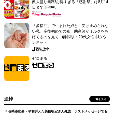
飯大盛り無料!お得すぎる「感謝祭」は8月14
日まで開催中。
「多指症」で生まれた娘と、受け止められな
い私。産後初めての夜、助産師がミルクをあ
げてるのを見て...(静岡県・20代女性)|Jタウ
ンネット
ゼロまる
追悼
一覧を見る
長崎市出身・平和訴えた美輪明宏さん死去 ラストメッセージでも