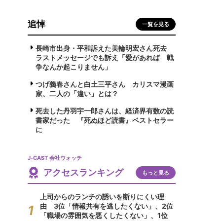
追悼
一覧を見る
長崎市出身・平和訴えた美輪明宏さん死去
ラストメッセージでも訴え「愛があれば 戦
争なんか起こりません」
つげ義春さんと白土三平さん カリスマ漫画
家、二人の「違い」とは？
死去した丹羽宇一郎さんは、経済界有数の読
書家だった 『死ぬほど読書』ベストセラー
に
J-CAST 会社ウォッチ
アクセスランキング
もっと見る
上司からのランチの誘いを断りにくい理
由 3位「情報共有を逃したくない」、2位
「職場の雰囲気を悪くしたくない」、1位