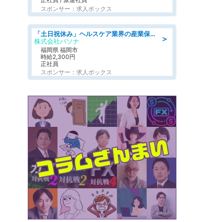
スポンサー：求人ボックス
「土日祝休み」ヘルスケア業界の産業保健師/高時給/未経験OK/要資格:保健師、正看護師
＞
株式会社パソナ
福岡県 福岡市
時給2,300円
正社員
スポンサー：求人ボックス