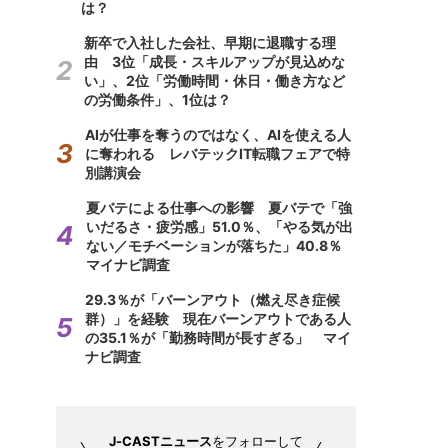
は？
新卒で入社した会社、早期に退職する理
由 3位「成長・スキルアップが見込めな
い」、2位「労働時間・休日・働き方など
の労働条件」、1位は？
AIが仕事を奪うのではなく、AIを使える人
に奪われる レバテックIT転職フェアで特
別講演会
夏バテによる仕事への影響 夏バテで「強
いだるさ・疲労感」51.0％、「やる気が出
ない／モチベーションが落ちた」40.8％
マイナビ調査
29.3％が「バーンアウト（燃え尽き症候
群）」を経験 現在バーンアウトである人
の35.1％が「勤務時間が長すぎる」 マイ
ナビ調査
J-CASTニュース
をフォローして