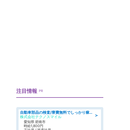
注目情報
PR
自動車部品の検査/寮費無料でしっかり稼げる denso aichi
＞
株式会社テクノスマイル
愛知県 碧南市
時給1,800円
正社員 / 派遣社員