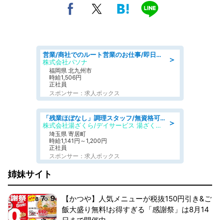
営業/商社でのルート営業のお仕事/即日勤務可/車通勤可/営業
＞
株式会社パソナ
福岡県 北九州市
時給1,506円
正社員
スポンサー：求人ボックス
「残業ほぼなし」調理スタッフ/無資格可/正職員/日勤のみ/デイサービス/社会保障完備
＞
株式会社湯ざくら/デイサービス 湯ざくらケアリゾート
埼玉県 寄居町
時給1,141円～1,200円
正社員
スポンサー：求人ボックス
姉妹サイト
【かつや】人気メニューが税抜150円引き&ご
飯大盛り無料!お得すぎる「感謝祭」は8月14