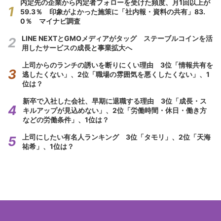
内定先の企業から内定者フォローを受けた頻度、月1回以上が
59.3％ 印象がよかった施策に「社内報・資料の共有」83.
0％ マイナビ調査
LINE NEXTとGMOメディアがタッグ ステーブルコインを活
用したサービスの成長と事業拡大へ
上司からのランチの誘いを断りにくい理由 3位「情報共有を
逃したくない」、2位「職場の雰囲気を悪くしたくない」、1
位は？
新卒で入社した会社、早期に退職する理由 3位「成長・ス
キルアップが見込めない」、2位「労働時間・休日・働き方
などの労働条件」、1位は？
上司にしたい有名人ランキング 3位「タモリ」、2位「天海
祐希」、1位は？