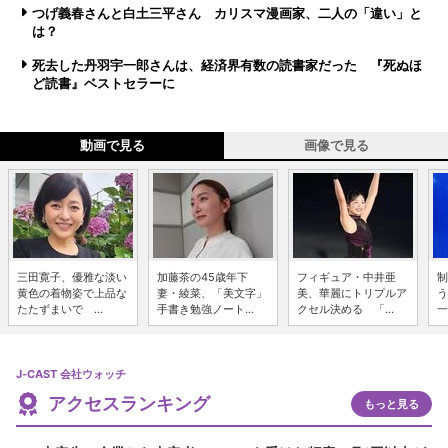
つげ義春さんと白土三平さん カリスマ漫画家、二人の「違い」と
は？
死去した丹羽宇一郎さんは、経済界有数の読書家だった 『死ぬほ
ど読書』ベストセラーに
動画で見る
画像で見る
三田寛子、優雅な淡い
加藤茶の45歳年下
フィギュア・中井亜
制
黄色の着物姿で上品な
妻・綾菜、「美文字」
美、華麗にトリプルア
う
たたずまいで ...
手書き勉強ノート...
クセル決める 「...
一
J-CAST 会社ウォッチ
アクセスランキング
もっと見る