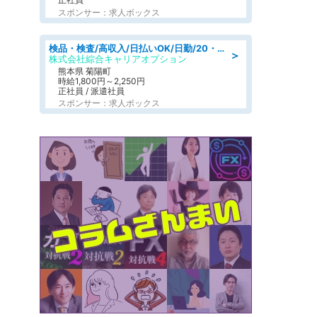
スポンサー：求人ボックス
検品・検査/高収入/日払いOK/日勤/20・30・40代活躍中/製造 工場
＞
株式会社綜合キャリアオプション
熊本県 菊陽町
時給1,800円～2,250円
正社員 / 派遣社員
スポンサー：求人ボックス