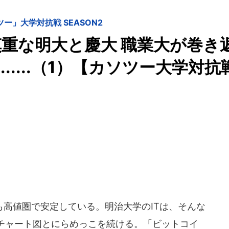
ー」大学対抗戦 SEASON2
重な明大と慶大 職業大が巻き
....（1）【カソツー大学対抗
高値圏で安定している。明治大学のITは、そんな
チャート図とにらめっこを続ける。「ビットコイ