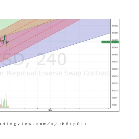
ａｄｉｎｇｖｉｅｗ．ｃｏｍ／ｘ／ｕＫ６ｘｐＧＩｘ