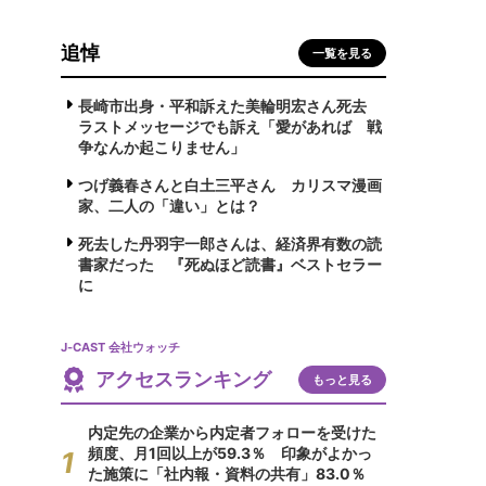
追悼
一覧を見る
長崎市出身・平和訴えた美輪明宏さん死去
ラストメッセージでも訴え「愛があれば 戦
争なんか起こりません」
つげ義春さんと白土三平さん カリスマ漫画
家、二人の「違い」とは？
死去した丹羽宇一郎さんは、経済界有数の読
書家だった 『死ぬほど読書』ベストセラー
に
J-CAST 会社ウォッチ
アクセスランキング
もっと見る
内定先の企業から内定者フォローを受けた
頻度、月1回以上が59.3％ 印象がよかっ
た施策に「社内報・資料の共有」83.0％