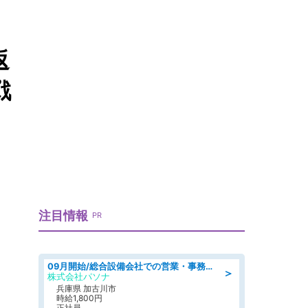
返
戦
注目情報
PR
09月開始/総合設備会社での営業・事務のお仕事/車通勤可/賞与あり/営業/営業事務
＞
株式会社パソナ
兵庫県 加古川市
時給1,800円
正社員