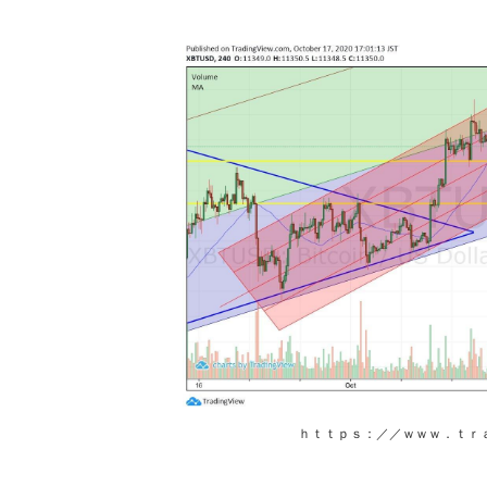
ｈｔｔｐｓ：／／ｗｗｗ．ｔｒ