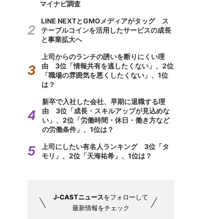
マイナビ調査
LINE NEXTとGMOメディアがタッグ ス
テーブルコインを活用したサービスの成長
と事業拡大へ
上司からのランチの誘いを断りにくい理
由 3位「情報共有を逃したくない」、2位
「職場の雰囲気を悪くしたくない」、1位
は？
新卒で入社した会社、早期に退職する理
由 3位「成長・スキルアップが見込めな
い」、2位「労働時間・休日・働き方など
の労働条件」、1位は？
上司にしたい有名人ランキング 3位「タ
モリ」、2位「天海祐希」、1位は？
J-CASTニュース
をフォローして
最新情報をチェック