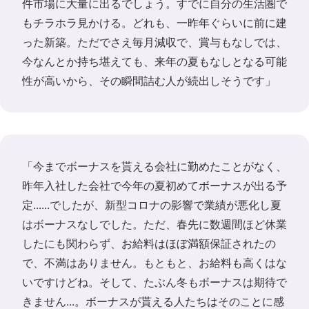
件市場に大量に出るでしょう。すでに自分の生活圏で
もチラホラ見かける。どれも、一昨年ぐらいに前に建
った新築。ただでさえ毎月減収で、賞与もなしでは、
今なんとか持ち堪えても、来年の夏もなしとなる可能
性が高いから、その瞬間詰む人が続出しそうです」
「今までボーナスを貰える会社に勤めたことがなく、
昨年入社した会社で今年の夏初めてボーナスが出る予
定......でしたが、新型コロナの影響で業績が悪化し夏
はボーナスなしでした。ただ、春先に数週間ほど休業
したにも関わらず、お給料はほぼ満額保証されたの
で、不満はありません。もともと、お給料も高くはな
いですけどね。そして、たぶん冬もボーナスは期待で
きません...。ボーナスが貰える人たちはそのことに感