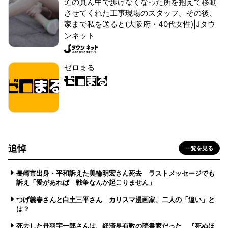
道の真ん中で歩けなくなった所を抱えて移動
させてくれた工事現場のスタッフ。その後、
家まで私を送ると(大阪府・40代女性)|Jタウ
ンネット
ゼロまる
追悼
一覧を見る
長崎市出身・平和訴えた美輪明宏さん死去 ラストメッセージでも
訴え「愛があれば 戦争なんか起こりません」
つげ義春さんと白土三平さん カリスマ漫画家、二人の「違い」と
は？
死去した丹羽宇一郎さんは、経済界有数の読書家だった 『死ぬほ