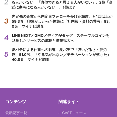
る人がいない」「真似できると思える人がいない」、2位「身
近に参考になる人がいない」、1位は？
内定先の企業から内定者フォローを受けた頻度、月1回以上が
59.3％ 印象がよかった施策に「社内報・資料の共有」83.
0％ マイナビ調査
LINE NEXTとGMOメディアがタッグ ステーブルコインを
活用したサービスの成長と事業拡大へ
夏バテによる仕事への影響 夏バテで「強いだるさ・疲労
感」51.0％、「やる気が出ない／モチベーションが落ちた」
40.8％ マイナビ調査
コンテンツ
関連サイト
最新記事一覧
J-CASTニュース