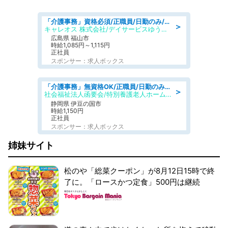
「介護事務」資格必須/正職員/日勤のみ/デイサービス
＞
キャレオス 株式会社/デイサービスゆうゆう南本庄
広島県 福山市
時給1,085円～1,115円
正社員
スポンサー：求人ボックス
「介護事務」無資格OK/正職員/日勤のみ/特別養護老人ホーム
＞
社会福祉法人函要会/特別養護老人ホーム 韮山・ぶなの森
静岡県 伊豆の国市
時給1,150円
正社員
スポンサー：求人ボックス
姉妹サイト
松のや「総菜クーポン」が8月12日15時で終
了に。「ロースかつ定食」500円は継続