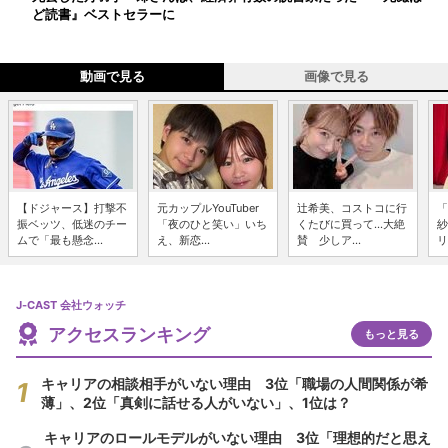
ど読書』ベストセラーに
動画で見る
画像で見る
【ドジャース】打撃不
元カップルYouTuber
辻希美、コストコに行
「
振ベッツ、低迷のチー
「夜のひと笑い」いち
くたびに買って...大絶
紗
ムで「最も懸念...
え、新恋...
賛 少しア...
リ
J-CAST 会社ウォッチ
アクセスランキング
もっと見る
キャリアの相談相手がいない理由 3位「職場の人間関係が希
薄」、2位「真剣に話せる人がいない」、1位は？
キャリアのロールモデルがいない理由 3位「理想的だと思え