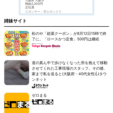
大阪府 大阪市
時給2,300円
正社員
スポンサー：求人ボックス
姉妹サイト
松のや「総菜クーポン」が8月12日15時で終
了に。「ロースかつ定食」500円は継続
道の真ん中で歩けなくなった所を抱えて移動
させてくれた工事現場のスタッフ。その後、
家まで私を送ると(大阪府・40代女性)|Jタウ
ンネット
ゼロまる