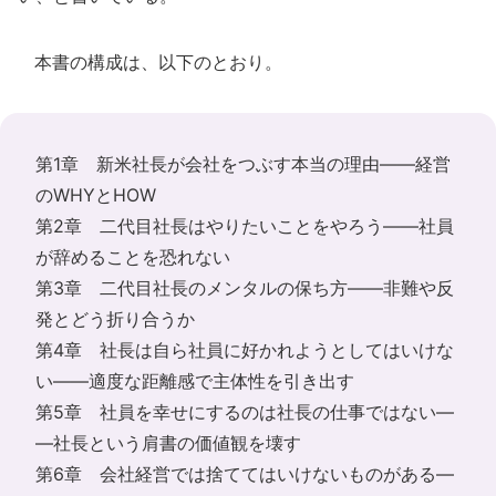
本書の構成は、以下のとおり。
第1章 新米社長が会社をつぶす本当の理由――経営
のWHYとHOW
第2章 二代目社長はやりたいことをやろう――社員
が辞めることを恐れない
第3章 二代目社長のメンタルの保ち方――非難や反
発とどう折り合うか
第4章 社長は自ら社員に好かれようとしてはいけな
い――適度な距離感で主体性を引き出す
第5章 社員を幸せにするのは社長の仕事ではない―
―社長という肩書の価値観を壊す
第6章 会社経営では捨ててはいけないものがある―