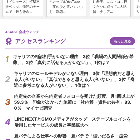
【ドジャース】打撃不
元カップルYouTuber
辻希美、コストコに行
「
振ベッツ、低迷のチー
「夜のひと笑い」いち
くたびに買って...大絶
紗
ムで「最も懸念...
え、新恋...
賛 少しア...
リ
J-CAST 会社ウォッチ
アクセスランキング
もっと見る
キャリアの相談相手がいない理由 3位「職場の人間関係が希
薄」、2位「真剣に話せる人がいない」、1位は？
キャリアのロールモデルがいない理由 3位「理想的だと思え
る人がいない」「真似できると思える人がいない」、2位「身
近に参考になる人がいない」、1位は？
内定先の企業から内定者フォローを受けた頻度、月1回以上が
59.3％ 印象がよかった施策に「社内報・資料の共有」83.
0％ マイナビ調査
LINE NEXTとGMOメディアがタッグ ステーブルコインを
活用したサービスの成長と事業拡大へ
夏バテによる仕事への影響 夏バテで「強いだるさ・疲労