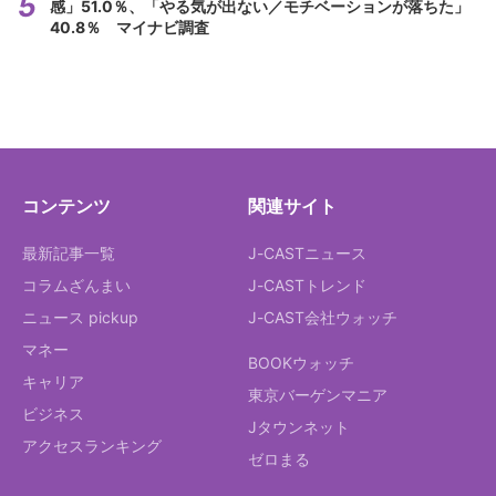
感」51.0％、「やる気が出ない／モチベーションが落ちた」
40.8％ マイナビ調査
コンテンツ
関連サイト
最新記事一覧
J-CASTニュース
コラムざんまい
J-CASTトレンド
ニュース pickup
J-CAST会社ウォッチ
マネー
BOOKウォッチ
キャリア
東京バーゲンマニア
ビジネス
Jタウンネット
アクセスランキング
ゼロまる