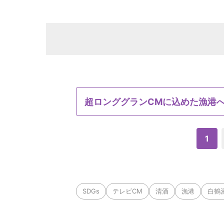
超ロンググランCMに込めた漁港
1
SDGs
テレビCM
清酒
漁港
白鶴