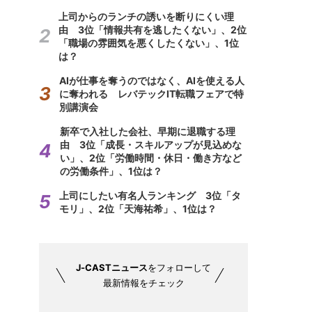
上司からのランチの誘いを断りにくい理
由 3位「情報共有を逃したくない」、2位
「職場の雰囲気を悪くしたくない」、1位
は？
AIが仕事を奪うのではなく、AIを使える人
に奪われる レバテックIT転職フェアで特
別講演会
新卒で入社した会社、早期に退職する理
由 3位「成長・スキルアップが見込めな
い」、2位「労働時間・休日・働き方など
の労働条件」、1位は？
上司にしたい有名人ランキング 3位「タ
モリ」、2位「天海祐希」、1位は？
J-CASTニュース
をフォローして
最新情報をチェック