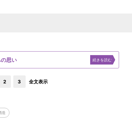
への思い
続きを読む
2
3
全文表示
酒造