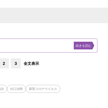
続きを読む
2
3
全文表示
均法
出口治明
新型コロナウイルス