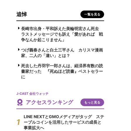
追悼
一覧を見る
長崎市出身・平和訴えた美輪明宏さん死去
ラストメッセージでも訴え「愛があれば 戦
争なんか起こりません」
つげ義春さんと白土三平さん カリスマ漫画
家、二人の「違い」とは？
死去した丹羽宇一郎さんは、経済界有数の読
書家だった 『死ぬほど読書』ベストセラー
に
J-CAST 会社ウォッチ
アクセスランキング
もっと見る
LINE NEXTとGMOメディアがタッグ ステ
ーブルコインを活用したサービスの成長と
事業拡大へ