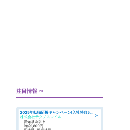
注目情報
PR
2025年転職応援キャンペーン!入社特典58万円/デンソーで働こう!自動車工場で小型部品の検査業務 denso aichi
＞
株式会社テクノスマイル
愛知県 刈谷市
時給1,800円
正社員 / 派遣社員