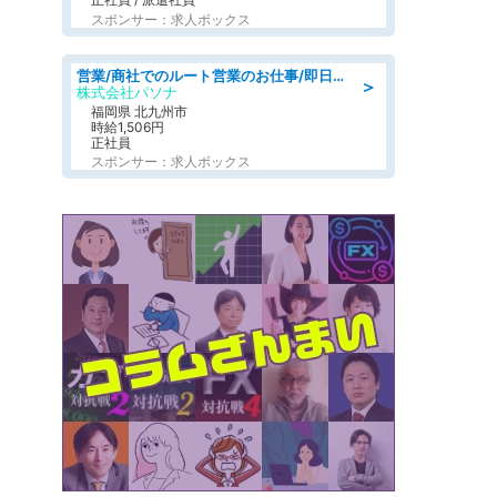
スポンサー：求人ボックス
営業/商社でのルート営業のお仕事/即日勤務可/車通勤可/営業
＞
株式会社パソナ
福岡県 北九州市
時給1,506円
正社員
スポンサー：求人ボックス