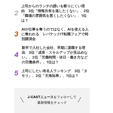
上司からのランチの誘いを断りにくい理
由 3位「情報共有を逃したくない」、2位
「職場の雰囲気を悪くしたくない」、1位
は？
AIが仕事を奪うのではなく、AIを使える人
に奪われる レバテックIT転職フェアで特
別講演会
新卒で入社した会社、早期に退職する理
由 3位「成長・スキルアップが見込めな
い」、2位「労働時間・休日・働き方など
の労働条件」、1位は？
上司にしたい有名人ランキング 3位「タ
モリ」、2位「天海祐希」、1位は？
J-CASTニュース
をフォローして
最新情報をチェック