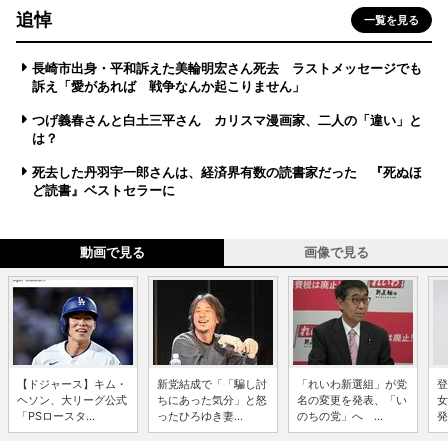
追悼
一覧を見る
長崎市出身・平和訴えた美輪明宏さん死去 ラストメッセージでも
訴え「愛があれば 戦争なんか起こりません」
つげ義春さんと白土三平さん カリスマ漫画家、二人の「違い」と
は？
死去した丹羽宇一郎さんは、経済界有数の読書家だった 『死ぬほ
ど読書』ベストセラーに
動画で見る
画像で見る
【ドジャース】キム・
新党結成で「「騙し討
「れいわ新選組」が党
登
ヘソン、大リーグ公式
ちにあった気分」と怒
名の変更を発表、「い
女
「PSロースタ...
ったひろゆき妻...
のちの党」へ ...
発