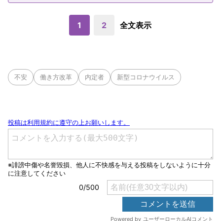
1
2
全文表示
不安
働き方改革
内定者
新型コロナウイルス