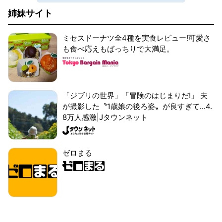
姉妹サイト
ミセスドーナツ全4種を実食レビュー!可愛さ
も食べ応えもばっちりで大満足。
「ジブリの世界」「冒険のはじまりだ!」 夫
が撮影した〝1歳娘の後ろ姿〟が良すぎて...4.
8万人感激|Jタウンネット
ゼロまる