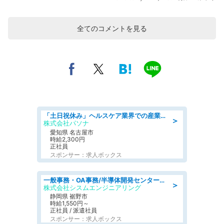
全てのコメントを見る
「土日祝休み」ヘルスケア業界での産業保健師業務/看護師/高時給/未経験OK/要資格:正看護師
＞
株式会社パソナ
愛知県 名古屋市
時給2,300円
正社員
スポンサー：求人ボックス
一般事務・OA事務/半導体開発センター内で事務&軽作業スタッフ、募集
＞
株式会社シスムエンジニアリング
静岡県 裾野市
時給1,550円～
正社員 / 派遣社員
スポンサー：求人ボックス