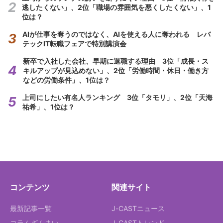
逃したくない」、2位「職場の雰囲気を悪くしたくない」、1
位は？
AIが仕事を奪うのではなく、AIを使える人に奪われる レバ
テックIT転職フェアで特別講演会
新卒で入社した会社、早期に退職する理由 3位「成長・ス
キルアップが見込めない」、2位「労働時間・休日・働き方
などの労働条件」、1位は？
上司にしたい有名人ランキング 3位「タモリ」、2位「天海
祐希」、1位は？
コンテンツ
関連サイト
最新記事一覧
J-CASTニュース
コラムざんまい
J-CASTトレンド