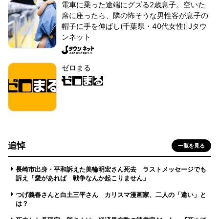
電車に乗った途端にグズる2歳息子。空いた
席に座ったら、隣の怖そうな男性客が息子の
帽子に手を伸ばし(千葉県・40代女性)|Jタウ
ンネット
ゼロまる
追悼
一覧を見る
長崎市出身・平和訴えた美輪明宏さん死去 ラストメッセージでも
訴え「愛があれば 戦争なんか起こりません」
つげ義春さんと白土三平さん カリスマ漫画家、二人の「違い」と
は？