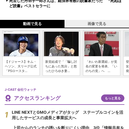
死去した丹羽宇一郎さんは、経済界有数の読書家だった 『死ぬほ
ど読書』ベストセラーに
動画で見る
画像で見る
【ドジャース】キム・
新党結成で「「騙し討
「れいわ新選組」が党
登
ヘソン、大リーグ公式
ちにあった気分」と怒
名の変更を発表、「い
女
「PSロースタ...
ったひろゆき妻...
のちの党」へ ...
発
J-CAST 会社ウォッチ
アクセスランキング
もっと見る
LINE NEXTとGMOメディアがタッグ ステーブルコインを活
用したサービスの成長と事業拡大へ
上司からのランチの誘いを断りにくい理由 3位「情報共有を