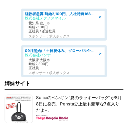
経験者急募!時給2,100円、入社特典168万円の自動車製造業務/トヨタ自動車/tutumi
＞
株式会社テクノスマイル
愛知県 豊川市
時給2,100円
正社員 / 派遣社員
スポンサー：求人ボックス
09月開始/「土日祝休み」グローバル企業での産業保健のお仕事/保健師/高時給/残業なし/服装自由
＞
株式会社パソナ
大阪府 大阪市
時給2,300円
正社員
スポンサー：求人ボックス
姉妹サイト
Suicaのペンギン"夏のラッキーバッグ"が8月
8日に発売。Pensta史上最も豪華な7点入り
だよ~。