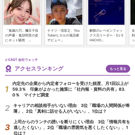
「鬼滅の刃」禰豆子役
ナイツ・塙宣之、You
解散のレペゼンフォッ
女
の声優・鬼頭明里の姿
Tuberヒカルの落語家
クス元リーダー・DJ S
利
にネット騒然 ...
デビュー...
HACHO...
ッ
J-CAST 会社ウォッチ
アクセスランキング
もっと見る
内定先の企業から内定者フォローを受けた頻度、月1回以上が
59.3％ 印象がよかった施策に「社内報・資料の共有」83.
0％ マイナビ調査
キャリアの相談相手がいない理由 3位「職場の人間関係が希
薄」、2位「真剣に話せる人がいない」、1位は？
上司からのランチの誘いを断りにくい理由 3位「情報共有を
逃したくない」、2位「職場の雰囲気を悪くしたくない」、1
位は？