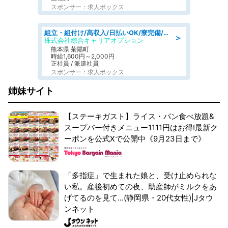
スポンサー：求人ボックス
組立・組付け/高収入/日払いOK/寮完備/交替制/20・30・40代活躍中
＞
株式会社綜合キャリアオプション
熊本県 菊陽町
時給1,600円～2,000円
正社員 / 派遣社員
スポンサー：求人ボックス
姉妹サイト
【ステーキガスト】ライス・パン食べ放題&
スープバー付きメニュー1111円はお得!最新ク
ーポンを公式Xで公開中《9月23日まで》
「多指症」で生まれた娘と、受け止められな
い私。産後初めての夜、助産師がミルクをあ
げてるのを見て...(静岡県・20代女性)|Jタウ
ンネット