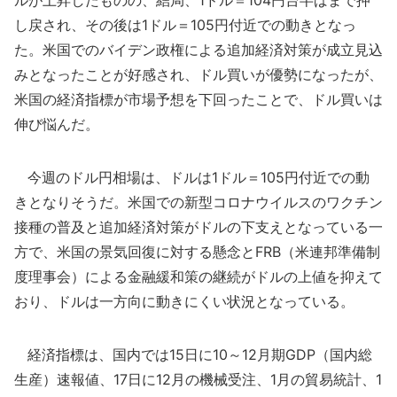
ルが上昇したものの、結局、1ドル＝104円台半ばまで押
し戻され、その後は1ドル＝105円付近での動きとなっ
た。米国でのバイデン政権による追加経済対策が成立見込
みとなったことが好感され、ドル買いが優勢になったが、
米国の経済指標が市場予想を下回ったことで、ドル買いは
伸び悩んだ。
今週のドル円相場は、ドルは1ドル＝105円付近での動
きとなりそうだ。米国での新型コロナウイルスのワクチン
接種の普及と追加経済対策がドルの下支えとなっている一
方で、米国の景気回復に対する懸念とFRB（米連邦準備制
度理事会）による金融緩和策の継続がドルの上値を抑えて
おり、ドルは一方向に動きにくい状況となっている。
経済指標は、国内では15日に10～12月期GDP（国内総
生産）速報値、17日に12月の機械受注、1月の貿易統計、1