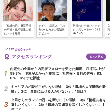
「鬼滅の刃」禰豆子役
ナイツ・塙宣之、You
解散のレペゼンフォッ
女
の声優・鬼頭明里の姿
Tuberヒカルの落語家
クス元リーダー・DJ S
利
にネット騒然 ...
デビュー...
HACHO...
ッ
J-CAST 会社ウォッチ
アクセスランキング
もっと見る
内定先の企業から内定者フォローを受けた頻度、月1回以上が
59.3％ 印象がよかった施策に「社内報・資料の共有」83.
0％ マイナビ調査
キャリアの相談相手がいない理由 3位「職場の人間関係が希
薄」、2位「真剣に話せる人がいない」、1位は？
上司からのランチの誘いを断りにくい理由 3位「情報共有を
逃したくない」、2位「職場の雰囲気を悪くしたくない」、1
位は？