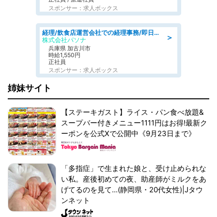
スポンサー：求人ボックス
経理/飲食店運営会社での経理事務/即日勤務可/車通勤可/経理/一般事務
＞
株式会社パソナ
兵庫県 加古川市
時給1,550円
正社員
スポンサー：求人ボックス
姉妹サイト
【ステーキガスト】ライス・パン食べ放題&
スープバー付きメニュー1111円はお得!最新ク
ーポンを公式Xで公開中《9月23日まで》
「多指症」で生まれた娘と、受け止められな
い私。産後初めての夜、助産師がミルクをあ
げてるのを見て...(静岡県・20代女性)|Jタウ
ンネット