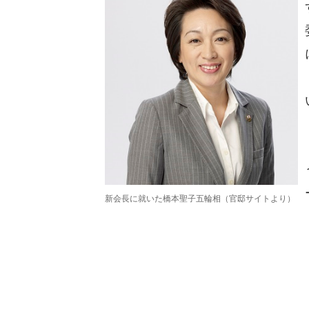
新会長に就いた橋本聖子五輪相（官邸サイトより）