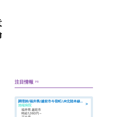
意
倫
注目情報
PR
調理師/福井県/越前市今宿町/JR北陸本線徒歩7分
＞
池端病院
福井県 越前市
時給1,060円～
正社員