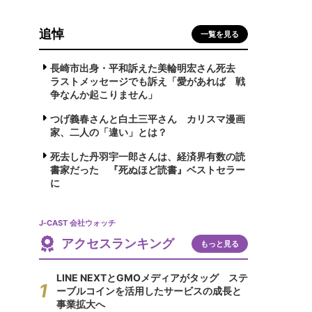
追悼
一覧を見る
長崎市出身・平和訴えた美輪明宏さん死去
ラストメッセージでも訴え「愛があれば 戦
争なんか起こりません」
つげ義春さんと白土三平さん カリスマ漫画
家、二人の「違い」とは？
死去した丹羽宇一郎さんは、経済界有数の読
書家だった 『死ぬほど読書』ベストセラー
に
J-CAST 会社ウォッチ
アクセスランキング
もっと見る
LINE NEXTとGMOメディアがタッグ ステ
ーブルコインを活用したサービスの成長と
事業拡大へ