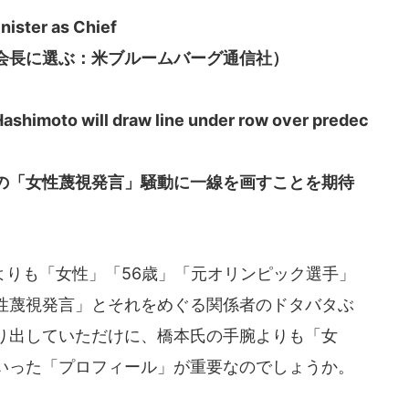
nister as Chief
会長に選ぶ：米ブルームバーグ通信社）
 Hashimoto will draw line under row over predec
の「女性蔑視発言」騒動に一線を画すことを期待
りも「女性」「56歳」「元オリンピック選手」
性蔑視発言」とそれをめぐる関係者のドタバタぶ
り出していただけに、橋本氏の手腕よりも「女
いった「プロフィール」が重要なのでしょうか。