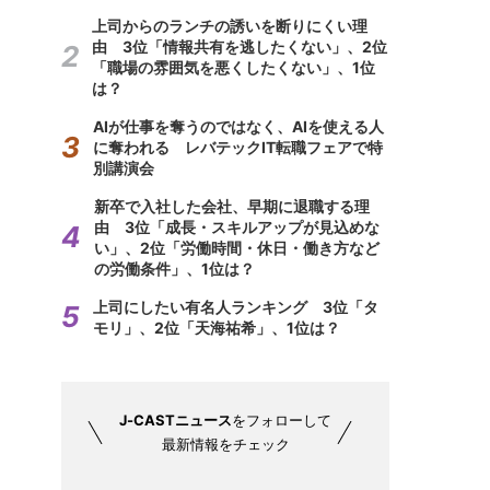
上司からのランチの誘いを断りにくい理
由 3位「情報共有を逃したくない」、2位
「職場の雰囲気を悪くしたくない」、1位
は？
AIが仕事を奪うのではなく、AIを使える人
に奪われる レバテックIT転職フェアで特
別講演会
新卒で入社した会社、早期に退職する理
由 3位「成長・スキルアップが見込めな
い」、2位「労働時間・休日・働き方など
の労働条件」、1位は？
上司にしたい有名人ランキング 3位「タ
モリ」、2位「天海祐希」、1位は？
J-CASTニュース
をフォローして
最新情報をチェック