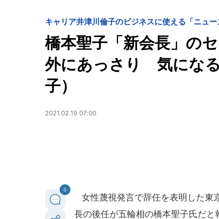
キャリア
井津川倫子のビジネスに使える「ニュー
橋本聖子「新会長」の
外にあっさり 気になるの
子）
2021.02.19 07:00
0
女性蔑視発言で辞任を表明した東京
長の後任が五輪相の橋本聖子氏だと