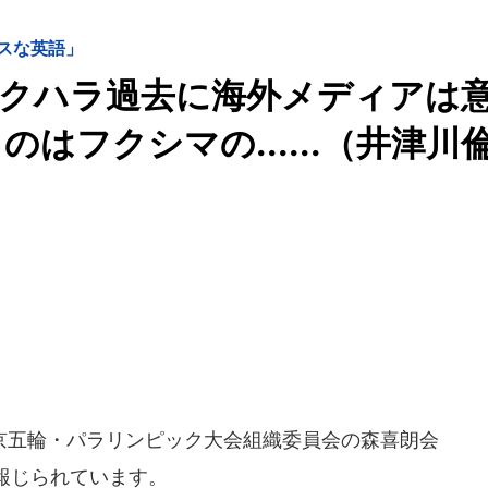
スな英語」
セクハラ過去に海外メディアは
はフクシマの......（井津川
五輪・パラリンピック大会組織委員会の森喜朗会
報じられています。