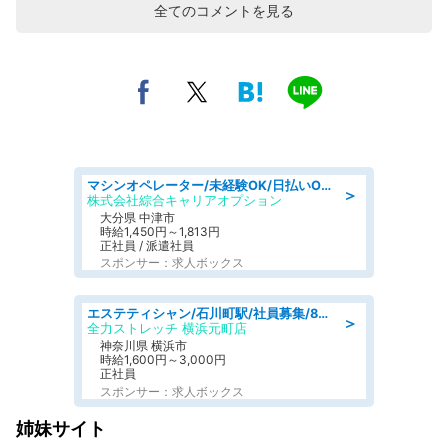
全てのコメントを見る
マシンオペレーター/未経験OK/日払いOK/交替制/20・30・40代活躍中/製造 工場
＞
株式会社綜合キャリアオプション
大分県 中津市
時給1,450円～1,813円
正社員 / 派遣社員
スポンサー：求人ボックス
エステティシャン/石川町駅/社員募集/8月9日更新
＞
全力ストレッチ 横浜元町店
神奈川県 横浜市
時給1,600円～3,000円
正社員
スポンサー：求人ボックス
姉妹サイト