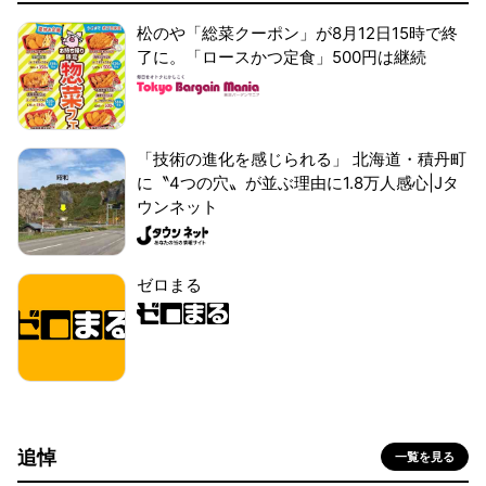
松のや「総菜クーポン」が8月12日15時で終
了に。「ロースかつ定食」500円は継続
「技術の進化を感じられる」 北海道・積丹町
に〝4つの穴〟が並ぶ理由に1.8万人感心|Jタ
ウンネット
ゼロまる
追悼
一覧を見る