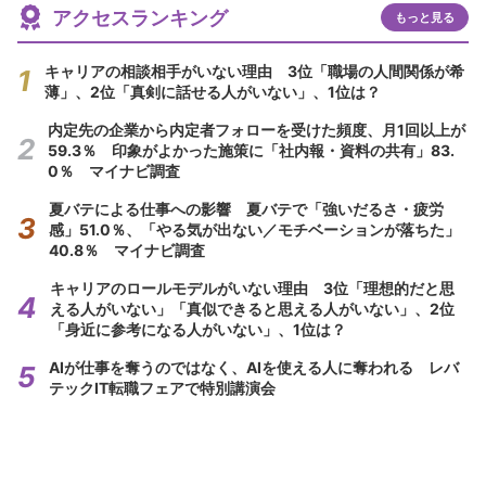
アクセスランキング
もっと見る
キャリアの相談相手がいない理由 3位「職場の人間関係が希
薄」、2位「真剣に話せる人がいない」、1位は？
内定先の企業から内定者フォローを受けた頻度、月1回以上が
59.3％ 印象がよかった施策に「社内報・資料の共有」83.
0％ マイナビ調査
夏バテによる仕事への影響 夏バテで「強いだるさ・疲労
感」51.0％、「やる気が出ない／モチベーションが落ちた」
40.8％ マイナビ調査
キャリアのロールモデルがいない理由 3位「理想的だと思
える人がいない」「真似できると思える人がいない」、2位
「身近に参考になる人がいない」、1位は？
AIが仕事を奪うのではなく、AIを使える人に奪われる レバ
テックIT転職フェアで特別講演会