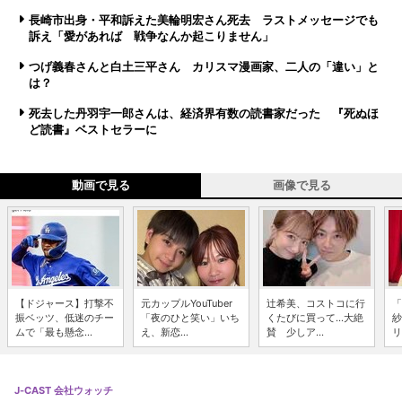
長崎市出身・平和訴えた美輪明宏さん死去 ラストメッセージでも
訴え「愛があれば 戦争なんか起こりません」
つげ義春さんと白土三平さん カリスマ漫画家、二人の「違い」と
は？
死去した丹羽宇一郎さんは、経済界有数の読書家だった 『死ぬほ
ど読書』ベストセラーに
動画で見る
画像で見る
【ドジャース】打撃不
元カップルYouTuber
辻希美、コストコに行
「
振ベッツ、低迷のチー
「夜のひと笑い」いち
くたびに買って...大絶
紗
ムで「最も懸念...
え、新恋...
賛 少しア...
リ
J-CAST 会社ウォッチ