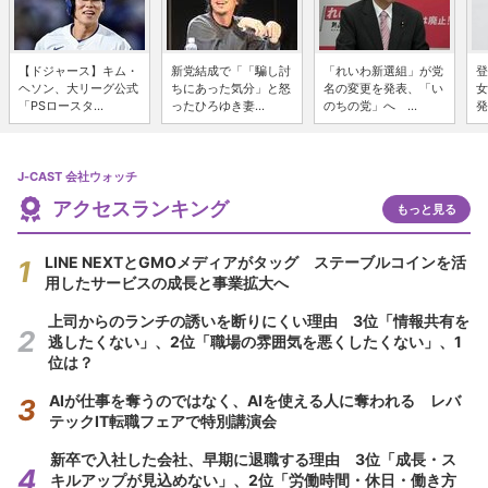
【ドジャース】キム・
新党結成で「「騙し討
「れいわ新選組」が党
登
ヘソン、大リーグ公式
ちにあった気分」と怒
名の変更を発表、「い
女
「PSロースタ...
ったひろゆき妻...
のちの党」へ ...
発
J-CAST 会社ウォッチ
アクセスランキング
もっと見る
LINE NEXTとGMOメディアがタッグ ステーブルコインを活
用したサービスの成長と事業拡大へ
上司からのランチの誘いを断りにくい理由 3位「情報共有を
逃したくない」、2位「職場の雰囲気を悪くしたくない」、1
位は？
AIが仕事を奪うのではなく、AIを使える人に奪われる レバ
テックIT転職フェアで特別講演会
新卒で入社した会社、早期に退職する理由 3位「成長・ス
キルアップが見込めない」、2位「労働時間・休日・働き方