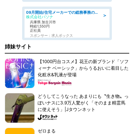
09月開始/住宅メーカーでの総務事務のお仕事/駅近/車通勤可/一般事務/人事労務
＞
株式会社パソナ
兵庫県 加古川市
時給1,550円
正社員
スポンサー：求人ボックス
姉妹サイト
【1000円台コスメ】花王の新ブランド「ソフ
ィーナ ベーシック」からうるおいに着目した
化粧水&乳液が登場
どうしてこうなった あまりにも〝生き物〟っ
ぽいナスに3.9万人驚がく「そのまま精霊馬
に使えそう」|Jタウンネット
ゼロまる