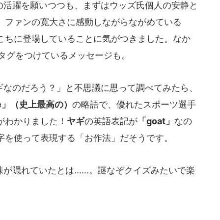
活躍を願いつつも、まずはウッズ氏個人の安静と
。ファンの寛大さに感動しながらながめている
こちに登場していることに気がつきました。なか
タグをつけているメッセージも。
なのだろう？」と不思議に思って調べてみたら、
 Time」（史上最高の）
の略語で、優れたスポーツ選手
がわかりました！
ヤギ
の英語表記が
「goat」
なの
字を使って表現する「お作法」だそうです。
隠れていたとは......。謎なぞクイズみたいで楽