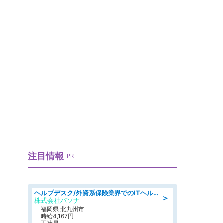
注目情報
PR
ヘルプデスク/外資系保険業界でのITヘルプデスク業務/駅近/即日勤務可/ヘルプデスク
＞
株式会社パソナ
福岡県 北九州市
時給4,167円
正社員