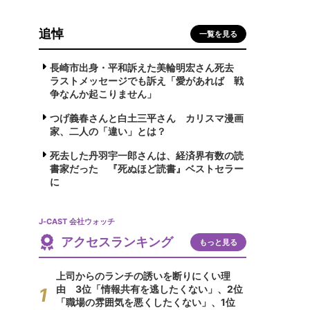
追悼
一覧を見る
長崎市出身・平和訴えた美輪明宏さん死去
ラストメッセージでも訴え「愛があれば 戦
争なんか起こりません」
つげ義春さんと白土三平さん カリスマ漫画
家、二人の「違い」とは？
死去した丹羽宇一郎さんは、経済界有数の読
書家だった 『死ぬほど読書』ベストセラー
に
J-CAST 会社ウォッチ
アクセスランキング
もっと見る
上司からのランチの誘いを断りにくい理
由 3位「情報共有を逃したくない」、2位
「職場の雰囲気を悪くしたくない」、1位