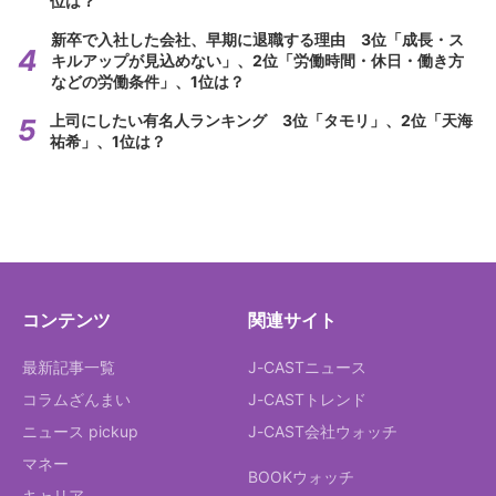
位は？
新卒で入社した会社、早期に退職する理由 3位「成長・ス
キルアップが見込めない」、2位「労働時間・休日・働き方
などの労働条件」、1位は？
上司にしたい有名人ランキング 3位「タモリ」、2位「天海
祐希」、1位は？
コンテンツ
関連サイト
最新記事一覧
J-CASTニュース
コラムざんまい
J-CASTトレンド
ニュース pickup
J-CAST会社ウォッチ
マネー
BOOKウォッチ
キャリア