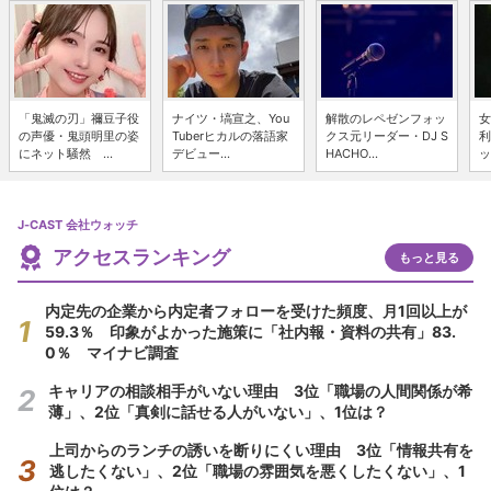
「鬼滅の刃」禰豆子役
ナイツ・塙宣之、You
解散のレペゼンフォッ
女
の声優・鬼頭明里の姿
Tuberヒカルの落語家
クス元リーダー・DJ S
利
にネット騒然 ...
デビュー...
HACHO...
ッ
J-CAST 会社ウォッチ
アクセスランキング
もっと見る
内定先の企業から内定者フォローを受けた頻度、月1回以上が
59.3％ 印象がよかった施策に「社内報・資料の共有」83.
0％ マイナビ調査
キャリアの相談相手がいない理由 3位「職場の人間関係が希
薄」、2位「真剣に話せる人がいない」、1位は？
上司からのランチの誘いを断りにくい理由 3位「情報共有を
逃したくない」、2位「職場の雰囲気を悪くしたくない」、1