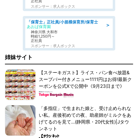
正社員
スポンサー：求人ボックス
「保育士」正社員/小規模保育所/保育士
＞
あおば保育園
神奈川県 大和市
時給1,250円～
正社員
スポンサー：求人ボックス
姉妹サイト
【ステーキガスト】ライス・パン食べ放題&
スープバー付きメニュー1111円はお得!最新ク
ーポンを公式Xで公開中《9月23日まで》
「多指症」で生まれた娘と、受け止められな
い私。産後初めての夜、助産師がミルクをあ
げてるのを見て...(静岡県・20代女性)|Jタウ
ンネット