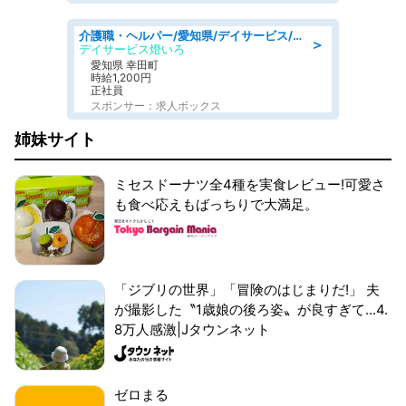
介護職・ヘルパー/愛知県/デイサービス/JR東海道本線 幸田/額田郡幸田町
＞
デイサービス燈いろ
愛知県 幸田町
時給1,200円
正社員
スポンサー：求人ボックス
姉妹サイト
ミセスドーナツ全4種を実食レビュー!可愛さ
も食べ応えもばっちりで大満足。
「ジブリの世界」「冒険のはじまりだ!」 夫
が撮影した〝1歳娘の後ろ姿〟が良すぎて...4.
8万人感激|Jタウンネット
ゼロまる