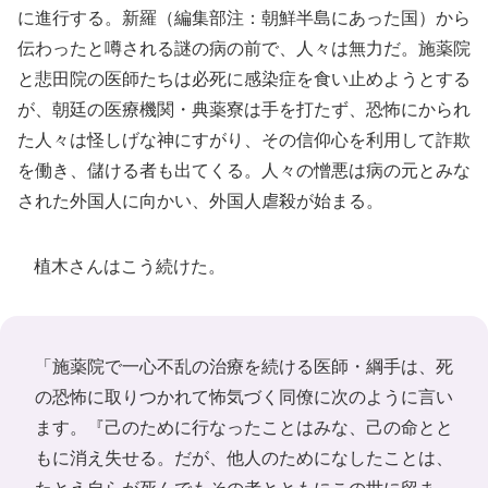
に進行する。新羅（編集部注：朝鮮半島にあった国）から
伝わったと噂される謎の病の前で、人々は無力だ。施薬院
と悲田院の医師たちは必死に感染症を食い止めようとする
が、朝廷の医療機関・典薬寮は手を打たず、恐怖にかられ
た人々は怪しげな神にすがり、その信仰心を利用して詐欺
を働き、儲ける者も出てくる。人々の憎悪は病の元とみな
された外国人に向かい、外国人虐殺が始まる。
植木さんはこう続けた。
「施薬院で一心不乱の治療を続ける医師・綱手は、死
の恐怖に取りつかれて怖気づく同僚に次のように言い
ます。『己のために行なったことはみな、己の命とと
もに消え失せる。だが、他人のためになしたことは、