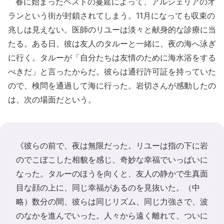
春に始まったペストの蔓延によって、アルジェリアのオ
ランという街が封鎖されてしまう。11月になっても収束の
兆しは見えない。医師のリユーは淡々と献身的な診療に当
たる。ある日、彼は友人のタルーと一緒に、夜の海へ泳ぎ
に行く。タルーが「自分たちは友情のために海水浴をする
べきだ」と言ったからだ。彼らは通行許可証を持っていた
ので、検問を通過して海に行った。岩切さんが感動したの
は、次の場面だという。
《彼らの前で、夜は無限だった。リユーは指の下に岩
のでこぼこした相貌を感じ、奇妙な幸福でいっぱいに
なった。タルーのほうを向くと、友人の静かで生真面
目な顔の上に、同じ幸福があるのを見抜いた。（中
略）数分の間、彼らは同じリズム、同じ力強さで、波
のなかを進んでいった。人々から遠く離れて、ついに