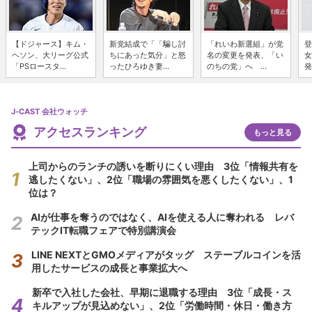
【ドジャース】キム・
新党結成で「「騙し討
「れいわ新選組」が党
登
ヘソン、大リーグ公式
ちにあった気分」と怒
名の変更を発表、「い
女
「PSロースタ...
ったひろゆき妻...
のちの党」へ ...
発
J-CAST 会社ウォッチ
アクセスランキング
もっと見る
上司からのランチの誘いを断りにくい理由 3位「情報共有を
逃したくない」、2位「職場の雰囲気を悪くしたくない」、1
位は？
AIが仕事を奪うのではなく、AIを使える人に奪われる レバ
テックIT転職フェアで特別講演会
LINE NEXTとGMOメディアがタッグ ステーブルコインを活
用したサービスの成長と事業拡大へ
新卒で入社した会社、早期に退職する理由 3位「成長・ス
キルアップが見込めない」、2位「労働時間・休日・働き方