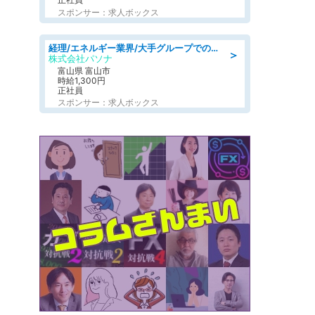
スポンサー：求人ボックス
経理/エネルギー業界/大手グループでの経理事務のお仕事/駅近/車通勤可/経理
＞
株式会社パソナ
富山県 富山市
時給1,300円
正社員
スポンサー：求人ボックス