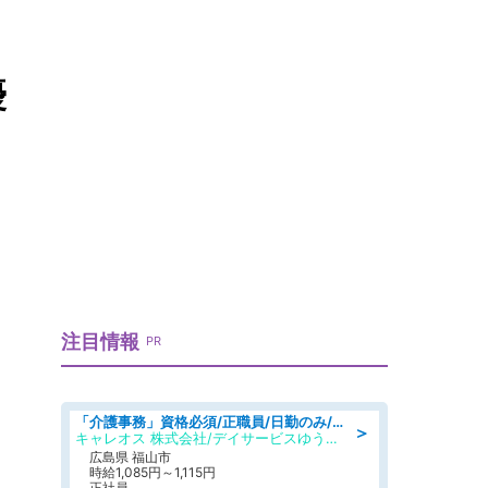
優
注目情報
PR
「介護事務」資格必須/正職員/日勤のみ/デイサービス
＞
キャレオス 株式会社/デイサービスゆうゆう南本庄
広島県 福山市
時給1,085円～1,115円
正社員