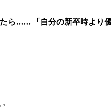
...... 「自分の新卒時より
う？