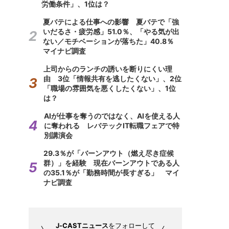
労働条件」、1位は？
夏バテによる仕事への影響 夏バテで「強
いだるさ・疲労感」51.0％、「やる気が出
ない／モチベーションが落ちた」40.8％
マイナビ調査
上司からのランチの誘いを断りにくい理
由 3位「情報共有を逃したくない」、2位
「職場の雰囲気を悪くしたくない」、1位
は？
AIが仕事を奪うのではなく、AIを使える人
に奪われる レバテックIT転職フェアで特
別講演会
29.3％が「バーンアウト（燃え尽き症候
群）」を経験 現在バーンアウトである人
の35.1％が「勤務時間が長すぎる」 マイ
ナビ調査
J-CASTニュース
をフォローして