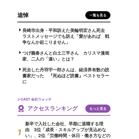
追悼
一覧を見る
長崎市出身・平和訴えた美輪明宏さん死去
ラストメッセージでも訴え「愛があれば 戦
争なんか起こりません」
つげ義春さんと白土三平さん カリスマ漫画
家、二人の「違い」とは？
死去した丹羽宇一郎さんは、経済界有数の読
書家だった 『死ぬほど読書』ベストセラー
に
J-CAST 会社ウォッチ
アクセスランキング
もっと見る
新卒で入社した会社、早期に退職する理
由 3位「成長・スキルアップが見込めな
い」、2位「労働時間・休日・働き方などの