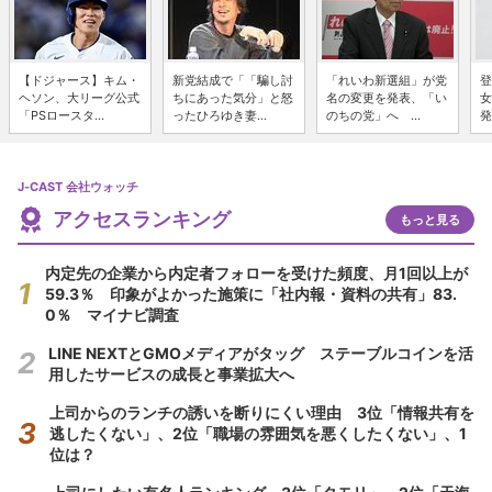
【ドジャース】キム・
新党結成で「「騙し討
「れいわ新選組」が党
登
ヘソン、大リーグ公式
ちにあった気分」と怒
名の変更を発表、「い
女
「PSロースタ...
ったひろゆき妻...
のちの党」へ ...
発
J-CAST 会社ウォッチ
アクセスランキング
もっと見る
内定先の企業から内定者フォローを受けた頻度、月1回以上が
59.3％ 印象がよかった施策に「社内報・資料の共有」83.
0％ マイナビ調査
LINE NEXTとGMOメディアがタッグ ステーブルコインを活
用したサービスの成長と事業拡大へ
上司からのランチの誘いを断りにくい理由 3位「情報共有を
逃したくない」、2位「職場の雰囲気を悪くしたくない」、1
位は？