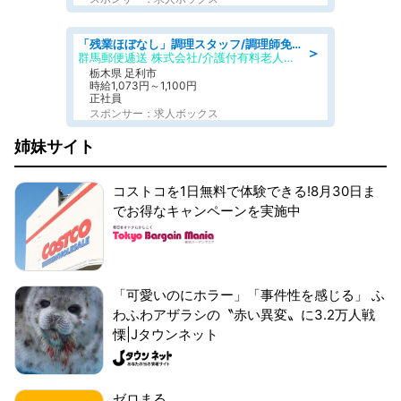
「残業ほぼなし」調理スタッフ/調理師免許必須/正職員/日勤のみ/介護付き有料老人ホーム/社会保障完備
＞
群馬郵便逓送 株式会社/介護付有料老人ホーム ふる里
栃木県 足利市
時給1,073円～1,100円
正社員
スポンサー：求人ボックス
姉妹サイト
コストコを1日無料で体験できる!8月30日ま
でお得なキャンペーンを実施中
「可愛いのにホラー」「事件性を感じる」 ふ
わふわアザラシの〝赤い異変〟に3.2万人戦
慄|Jタウンネット
ゼロまる