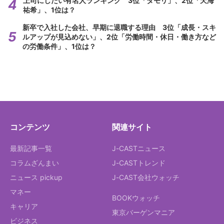
上司にしたい有名人ランキング 3位「タモリ」、2位「天海
祐希」、1位は？
新卒で入社した会社、早期に退職する理由 3位「成長・スキ
ルアップが見込めない」、2位「労働時間・休日・働き方など
の労働条件」、1位は？
コンテンツ
関連サイト
最新記事一覧
J-CASTニュース
コラムざんまい
J-CASTトレンド
ニュース pickup
J-CAST会社ウォッチ
マネー
BOOKウォッチ
キャリア
東京バーゲンマニア
ビジネス