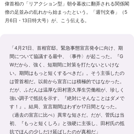
偉首相の「リアクション型」朝令暮改に翻弄される関係閣
僚の足並みの乱れから始まったという。「週刊文春」（5
月6日・13日特大号）が、こう伝える。
「4月21日、首相官邸。緊急事態宣言発令に向け、期
間について協議する最中、〈事件〉が起こった。『G
Wだから、強く、短期間に対策を打たないといけな
い。期間はもっと短くするべきだ』。そう主張したの
は菅首相だ。以前から宣言には積極的ではなかった。
だが、ふだんは温厚な田村憲久厚生労働相が、珍しく
強い調子で抵抗を示す。『絶対にそんなことはダメで
す！』。結局、宣言期間はわずか17日間となった。
（過去の宣言に比べ）異常な短さだ。だが、菅氏は当
初、『もっと短くしろ』と強硬に主張し、田村氏の抵
抗でほんの少しだけ延ばしたのが真相だ」