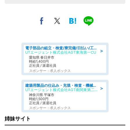
電子部品の組立・検査/寮完備/日払い/工場・製造
＞
UTエージェント株式会社AGT東海第一CU
愛知県 春日井市
時給1,400円
正社員 / 派遣社員
スポンサー：求人ボックス
建築用製品の仕込み・充填・検査・機械操作/寮完備/日払い/工場・製造
＞
UTエージェント株式会社AGT南関東第二CU
神奈川県 平塚市
時給1,500円
正社員 / 派遣社員
スポンサー：求人ボックス
姉妹サイト