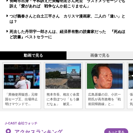
長崎市出身・平和訴えた美輪明宏さん死去 ラストメッセージでも
訴え「愛があれば 戦争なんか起こりません」
つげ義春さんと白土三平さん カリスマ漫画家、二人の「違い」と
は？
死去した丹羽宇一郎さんは、経済界有数の読書家だった 『死ぬほ
ど読書』ベストセラーに
動画で見る
画像で見る
「異物使用疑惑」元韓
熊本市長、相次ぐ余震
広島原爆の日、小沢一
張
国セーブ王、出場停止
に本音ぽつり「もう嫌
郎氏が高市政権を「戦
ォ
明けマウンドで...
だなぁ」 被災...
前回帰路線」と...
気
J-CAST 会社ウォッチ
アクセスランキング
もっと見る