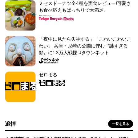
ミセスドーナツ全4種を実食レビュー!可愛さ
も食べ応えもばっちりで大満足。
「夜中に見たら失神する」「こわいこわいこ
わい」 兵庫・尼崎の公園に佇む〝謎すぎる
顔〟に1.3万人戦慄|Jタウンネット
ゼロまる
追悼
一覧を見る