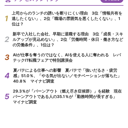
上司からのランチの誘いを断りにくい理由 3位「情報共有を
逃したくない」、2位「職場の雰囲気を悪くしたくない」、1
位は？
新卒で入社した会社、早期に退職する理由 3位「成長・スキ
ルアップが見込めない」、2位「労働時間・休日・働き方など
の労働条件」、1位は？
AIが仕事を奪うのではなく、AIを使える人に奪われる レバ
テックIT転職フェアで特別講演会
夏バテによる仕事への影響 夏バテで「強いだるさ・疲労
感」51.0％、「やる気が出ない／モチベーションが落ちた」
40.8％ マイナビ調査
29.3％が「バーンアウト（燃え尽き症候群）」を経験 現在
バーンアウトである人の35.1％が「勤務時間が長すぎる」
マイナビ調査