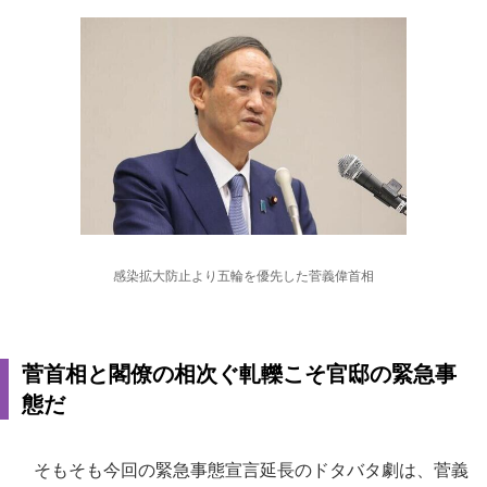
感染拡大防止より五輪を優先した菅義偉首相
菅首相と閣僚の相次ぐ軋轢こそ官邸の緊急事
態だ
そもそも今回の緊急事態宣言延長のドタバタ劇は、菅義