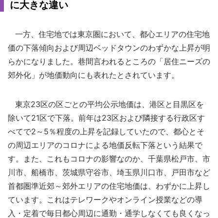
に大きな違い
一方、住宅地では東京圏において、都心エリアの住宅地
価の下落傾向および周辺ベッドタウンのわずかな上昇が明
らかになりました。巷間言われるところの「居住ニーズの
郊外化」が地価動向にも表れたとされています。
東京23区の区ごとの平均公示地価は、港区と目黒区を
除いて21区で下落。前年は23区および隣接する行政区す
べてで2～5％程度の上昇を記録していたので、都心とそ
の周辺エリアのコロナによる地価反転下落という結果で
す。また、これもコロナの影響なのか、千葉県松戸市、市
川市、船橋市、茨城県守谷市、埼玉県川口市、戸田市など
首都圏準近郊～郊外エリアの住宅地価は、わずかに上昇し
ています。これはテレワークやオンライン授業などの導
入・定着で毎日都心周辺に通勤・通学しなくても良くなっ