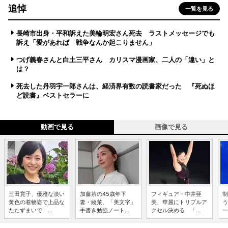
追悼
一覧を見る
長崎市出身・平和訴えた美輪明宏さん死去 ラストメッセージでも
訴え「愛があれば 戦争なんか起こりません」
つげ義春さんと白土三平さん カリスマ漫画家、二人の「違い」と
は？
死去した丹羽宇一郎さんは、経済界有数の読書家だった 『死ぬほ
ど読書』ベストセラーに
動画で見る
画像で見る
三田寛子、優雅な淡い
加藤茶の45歳年下
フィギュア・中井亜
制
黄色の着物姿で上品な
妻・綾菜、「美文字」
美、華麗にトリプルア
う
たたずまいで ...
手書き勉強ノート...
クセル決める 「...
一