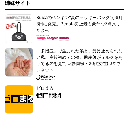
姉妹サイト
Suicaのペンギン"夏のラッキーバッグ"が8月
8日に発売。Pensta史上最も豪華な7点入り
だよ~。
「多指症」で生まれた娘と、受け止められな
い私。産後初めての夜、助産師がミルクをあ
げてるのを見て...(静岡県・20代女性)|Jタウ
ンネット
ゼロまる