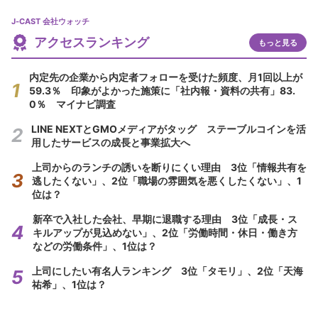
J-CAST 会社ウォッチ
アクセスランキング
もっと見る
内定先の企業から内定者フォローを受けた頻度、月1回以上が
59.3％ 印象がよかった施策に「社内報・資料の共有」83.
0％ マイナビ調査
LINE NEXTとGMOメディアがタッグ ステーブルコインを活
用したサービスの成長と事業拡大へ
上司からのランチの誘いを断りにくい理由 3位「情報共有を
逃したくない」、2位「職場の雰囲気を悪くしたくない」、1
位は？
新卒で入社した会社、早期に退職する理由 3位「成長・ス
キルアップが見込めない」、2位「労働時間・休日・働き方
などの労働条件」、1位は？
上司にしたい有名人ランキング 3位「タモリ」、2位「天海
祐希」、1位は？