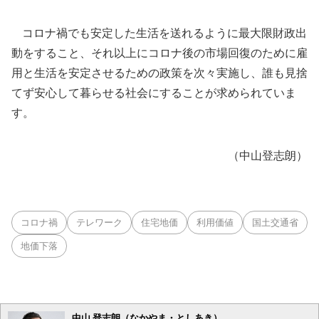
コロナ禍でも安定した生活を送れるように最大限財政出
動をすること、それ以上にコロナ後の市場回復のために雇
用と生活を安定させるための政策を次々実施し、誰も見捨
てず安心して暮らせる社会にすることが求められていま
す。
（中山登志朗）
コロナ禍
テレワーク
住宅地価
利用価値
国土交通省
地価下落
中山 登志朗（なかやま・としあき）