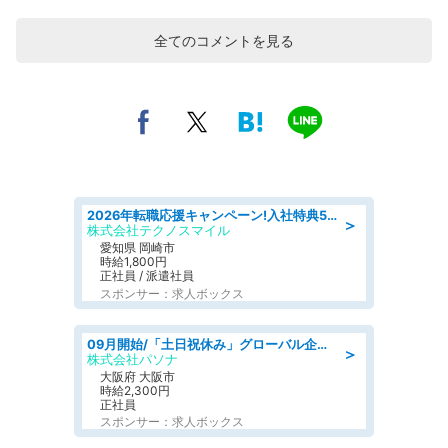
全てのコメントを見る
2026年転職応援キャンペーン!入社特典58万円/デンソーで働こう!自動車工場で小型部品の検査業務 denso aichi
＞
株式会社テクノスマイル
愛知県 岡崎市
時給1,800円
正社員 / 派遣社員
スポンサー：求人ボックス
09月開始/「土日祝休み」グローバル企業での産業保健のお仕事/保健師/高時給/残業なし/服装自由
＞
株式会社パソナ
大阪府 大阪市
時給2,300円
正社員
スポンサー：求人ボックス