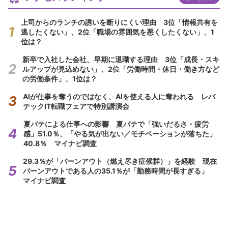
上司からのランチの誘いを断りにくい理由 3位「情報共有を
逃したくない」、2位「職場の雰囲気を悪くしたくない」、1
位は？
新卒で入社した会社、早期に退職する理由 3位「成長・スキ
ルアップが見込めない」、2位「労働時間・休日・働き方など
の労働条件」、1位は？
AIが仕事を奪うのではなく、AIを使える人に奪われる レバ
テックIT転職フェアで特別講演会
夏バテによる仕事への影響 夏バテで「強いだるさ・疲労
感」51.0％、「やる気が出ない／モチベーションが落ちた」
40.8％ マイナビ調査
29.3％が「バーンアウト（燃え尽き症候群）」を経験 現在
バーンアウトである人の35.1％が「勤務時間が長すぎる」
マイナビ調査