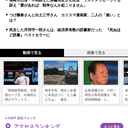
長崎市出身・平和訴えた美輪明宏さん死去 ラストメッセージでも
訴え「愛があれば 戦争なんか起こりません」
つげ義春さんと白土三平さん カリスマ漫画家、二人の「違い」と
は？
死去した丹羽宇一郎さんは、経済界有数の読書家だった 『死ぬほ
ど読書』ベストセラーに
動画で見る
画像で見る
「異物使用疑惑」元韓
熊本市長、相次ぐ余震
広島原爆の日、小沢一
張
国セーブ王、出場停止
に本音ぽつり「もう嫌
郎氏が高市政権を「戦
ォ
明けマウンドで...
だなぁ」 被災...
前回帰路線」と...
気
J-CAST 会社ウォッチ
アクセスランキング
もっと見る