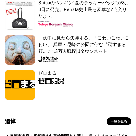
Suicaのペンギン"夏のラッキーバッグ"が8月
8日に発売。Pensta史上最も豪華な7点入り
だよ~。
「夜中に見たら失神する」「こわいこわいこ
わい」 兵庫・尼崎の公園に佇む〝謎すぎる
顔〟に1.3万人戦慄|Jタウンネット
ゼロまる
追悼
一覧を見る