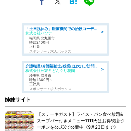
「土日祝休み」医療機関での治験コーディネーターのお仕事/看護師
＞
株式会社パソナ
福岡県 北九州市
時給2,100円
正社員
スポンサー：求人ボックス
介護職員/介護福祉士/残業ほぼなし/訪問介護の介護士
＞
株式会社HOPE どんぐり花園
埼玉県 深谷市
時給1,300円～
正社員
スポンサー：求人ボックス
姉妹サイト
【ステーキガスト】ライス・パン食べ放題&
スープバー付きメニュー1111円はお得!最新ク
ーポンを公式Xで公開中《9月23日まで》