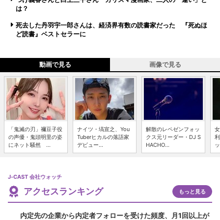
は？
死去した丹羽宇一郎さんは、経済界有数の読書家だった 『死ぬほ
ど読書』ベストセラーに
動画で見る
画像で見る
「鬼滅の刃」禰豆子役
ナイツ・塙宣之、You
解散のレペゼンフォッ
女
の声優・鬼頭明里の姿
Tuberヒカルの落語家
クス元リーダー・DJ S
利
にネット騒然 ...
デビュー...
HACHO...
ッ
J-CAST 会社ウォッチ
アクセスランキング
もっと見る
内定先の企業から内定者フォローを受けた頻度、月1回以上が