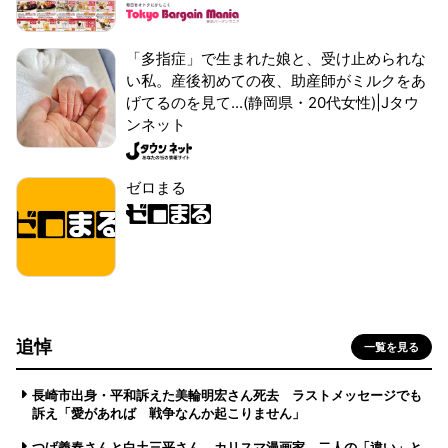
「多指症」で生まれた娘と、受け止められな
い私。産後初めての夜、助産師がミルクをあ
げてるのを見て...(静岡県・20代女性)|Jタウ
ンネット
ゼロまる
追悼
一覧を見る
長崎市出身・平和訴えた美輪明宏さん死去 ラストメッセージでも
訴え「愛があれば 戦争なんか起こりません」
つげ義春さんと白土三平さん カリスマ漫画家、二人の「違い」と