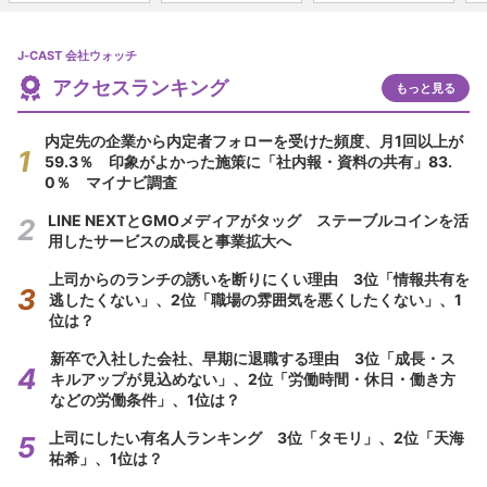
J-CAST 会社ウォッチ
アクセスランキング
もっと見る
内定先の企業から内定者フォローを受けた頻度、月1回以上が
59.3％ 印象がよかった施策に「社内報・資料の共有」83.
0％ マイナビ調査
LINE NEXTとGMOメディアがタッグ ステーブルコインを活
用したサービスの成長と事業拡大へ
上司からのランチの誘いを断りにくい理由 3位「情報共有を
逃したくない」、2位「職場の雰囲気を悪くしたくない」、1
位は？
新卒で入社した会社、早期に退職する理由 3位「成長・ス
キルアップが見込めない」、2位「労働時間・休日・働き方
などの労働条件」、1位は？
上司にしたい有名人ランキング 3位「タモリ」、2位「天海
祐希」、1位は？