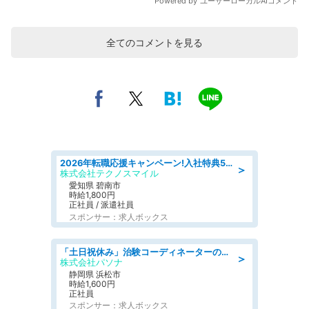
全てのコメントを見る
2026年転職応援キャンペーン!入社特典58万円/デンソーで働こう!自動車工場で小型部品の検査業務 denso aichi
＞
株式会社テクノスマイル
愛知県 碧南市
時給1,800円
正社員 / 派遣社員
スポンサー：求人ボックス
「土日祝休み」治験コーディネーターのお仕事/未経験OK
＞
株式会社パソナ
静岡県 浜松市
時給1,600円
正社員
スポンサー：求人ボックス