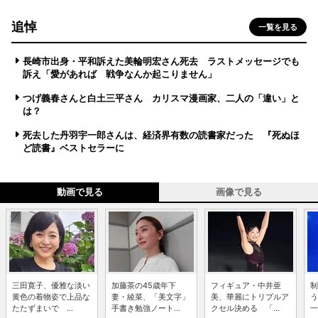
追悼
一覧を見る
長崎市出身・平和訴えた美輪明宏さん死去 ラストメッセージでも
訴え「愛があれば 戦争なんか起こりません」
つげ義春さんと白土三平さん カリスマ漫画家、二人の「違い」と
は？
死去した丹羽宇一郎さんは、経済界有数の読書家だった 『死ぬほ
ど読書』ベストセラーに
動画で見る
画像で見る
三田寛子、優雅な淡い
加藤茶の45歳年下
フィギュア・中井亜
制
黄色の着物姿で上品な
妻・綾菜、「美文字」
美、華麗にトリプルア
う
たたずまいで ...
手書き勉強ノート...
クセル決める 「...
一