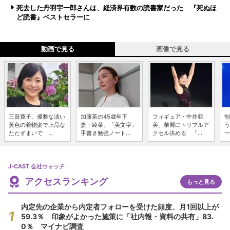
死去した丹羽宇一郎さんは、経済界有数の読書家だった 『死ぬほ
ど読書』ベストセラーに
動画で見る
画像で見る
三田寛子、優雅な淡い
加藤茶の45歳年下
フィギュア・中井亜
制
黄色の着物姿で上品な
妻・綾菜、「美文字」
美、華麗にトリプルア
う
たたずまいで ...
手書き勉強ノート...
クセル決める 「...
一
J-CAST 会社ウォッチ
アクセスランキング
もっと見る
内定先の企業から内定者フォローを受けた頻度、月1回以上が
59.3％ 印象がよかった施策に「社内報・資料の共有」83.
0％ マイナビ調査