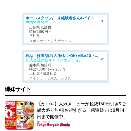
ホールスタッフ/「未経験者さん&バイトデビューも大歓迎」残業ほぼなし×1日3時間〜勤務OK!フォロー体制も充実/広島県/広島市南区
＞
中国料理敦煌
広島県 広島市
時給1,150円～
正社員
スポンサー：求人ボックス
検品・検査/高収入/日払いOK/日勤/20・30・40代活躍中/製造 工場
＞
株式会社綜合キャリアオプション
熊本県 菊陽町
時給1,800円～2,250円
正社員 / 派遣社員
スポンサー：求人ボックス
姉妹サイト
【かつや】人気メニューが税抜150円引き&ご
飯大盛り無料!お得すぎる「感謝祭」は8月14
日まで開催中。