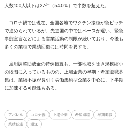
人数100人以下は27件（54.0％）で半数を超えた。
コロナ禍では現在、全国各地でワクチン接種が急ピッチ
で進められているが、先進国の中ではペースが遅い。緊急
事態宣言などによる営業活動の制限が続いており、今後も
多くの業種で業績回復には時間を要する。
雇用調整助成金の特例措置も、一部地域を除き規模縮小
の段階に入っているものの、上場企業の早期・希望退職募
集は、業績不振が長引く労働集約型企業を中心に、下半期
に加速する可能性もある。
アパレル
コロナ禍
上場企業
希望退職
早期退職
業績低迷
運送