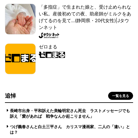
「多指症」で生まれた娘と、受け止められな
い私。産後初めての夜、助産師がミルクをあ
げてるのを見て...(静岡県・20代女性)|Jタウ
ンネット
ゼロまる
追悼
一覧を見る
長崎市出身・平和訴えた美輪明宏さん死去 ラストメッセージでも
訴え「愛があれば 戦争なんか起こりません」
つげ義春さんと白土三平さん カリスマ漫画家、二人の「違い」と
は？