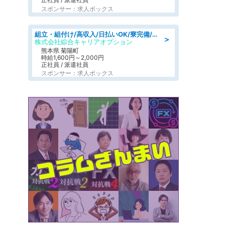
スポンサー：求人ボックス
組立・組付け/高収入/日払いOK/寮完備/交替制/20・30・40代活躍中
＞
株式会社綜合キャリアオプション
熊本県 菊陽町
時給1,600円～2,000円
正社員 / 派遣社員
スポンサー：求人ボックス