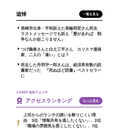
追悼
一覧を見る
長崎市出身・平和訴えた美輪明宏さん死去
ラストメッセージでも訴え「愛があれば 戦
争なんか起こりません」
つげ義春さんと白土三平さん カリスマ漫画
家、二人の「違い」とは？
死去した丹羽宇一郎さんは、経済界有数の読
書家だった 『死ぬほど読書』ベストセラー
に
J-CAST 会社ウォッチ
アクセスランキング
もっと見る
上司からのランチの誘いを断りにくい理
由 3位「情報共有を逃したくない」、2位
「職場の雰囲気を悪くしたくない」、1位