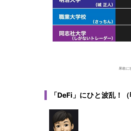
果敢に
「DeFi」にひと波乱！