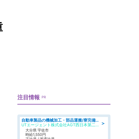
重
注目情報
PR
自動車製品の機械加工・部品運搬/寮完備/日払い/工場・製造
＞
UTエージェント株式会社AGT西日本第二CU
大分県 宇佐市
時給1,550円
正社員 / 派遣社員