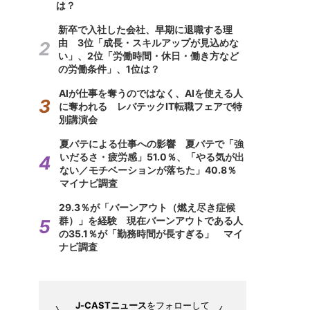
は？
新卒で入社した会社、早期に退職する理
由 3位「成長・スキルアップが見込めな
い」、2位「労働時間・休日・働き方など
の労働条件」、1位は？
AIが仕事を奪うのではなく、AIを使える人
に奪われる レバテックIT転職フェアで特
別講演会
夏バテによる仕事への影響 夏バテで「強
いだるさ・疲労感」51.0％、「やる気が出
ない／モチベーションが落ちた」40.8％
マイナビ調査
29.3％が「バーンアウト（燃え尽き症候
群）」を経験 現在バーンアウトである人
の35.1％が「勤務時間が長すぎる」 マイ
ナビ調査
J-CASTニュース
をフォローして