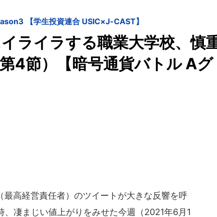
on3 【学生投資連合 USIC×J-CAST】
にイライラする職業大学校、慎
第4節）【暗号通貨バトル Aグ
（最高経営責任者）のツイートが大きな反響を呼
、凄まじい値上がりをみせた今週（2021年6月1