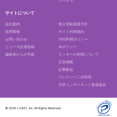
サイトについて
会社案内
個人情報保護方針
採用情報
サイト利用規約
お問い合わせ
SNS利用ポリシー
ニュース読者投稿
AIポリシー
編集長からの手紙
クッキーの利用について
広告掲載
記事配信
コンテンツ二次利用
日本インターネット報道協会
© 2026 J-CAST, Inc. All Rights Reserved.