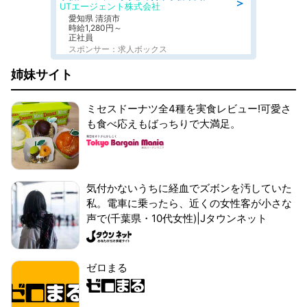
＞
UTエージェント株式会社
愛知県 清須市
時給1,280円～
正社員
スポンサー：求人ボックス
姉妹サイト
ミセスドーナツ全4種を実食レビュー!可愛さ
も食べ応えもばっちりで大満足。
気付かないうちに経血でズボンを汚していた
私。電車に乗ったら、近くの女性客が小さな
声で(千葉県・10代女性)|Jタウンネット
ゼロまる