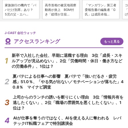
家族旅行の機内で「パ
高市首相の被災地視察
「マンガワン」第三者
コ
パだけ別席」あり？
動画が炎上 BGM付
委報告書の編集者「G
「
5児の父・エハ...
き「総理が主役...
氏」は成田卓哉...
げ
J-CAST 会社ウォッチ
アクセスランキング
もっと見る
新卒で入社した会社、早期に退職する理由 3位「成長・スキ
ルアップが見込めない」、2位「労働時間・休日・働き方など
の労働条件」、1位は？
夏バテによる仕事への影響 夏バテで「強いだるさ・疲労
感」51.0％、「やる気が出ない／モチベーションが落ちた」4
0.8％ マイナビ調査
上司からのランチの誘いを断りにくい理由 3位「情報共有を
逃したくない」、2位「職場の雰囲気を悪くしたくない」、1
位は？
AIが仕事を奪うのではなく、AIを使える人に奪われる レバ
テックIT転職フェアで特別講演会