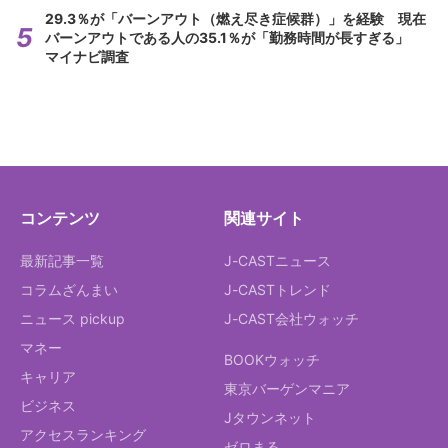
29.3％が「バーンアウト（燃え尽き症候群）」を経験 現在
バーンアウトである人の35.1％が「勤務時間が長すぎる」
マイナビ調査
コンテンツ
関連サイト
最新記事一覧
J-CASTニュース
コラムざんまい
J-CASTトレンド
ニュース pickup
J-CAST会社ウォッチ
マネー
BOOKウォッチ
キャリア
東京バーゲンマニア
ビジネス
Jタウンネット
アクセスランキング
ゼロまる