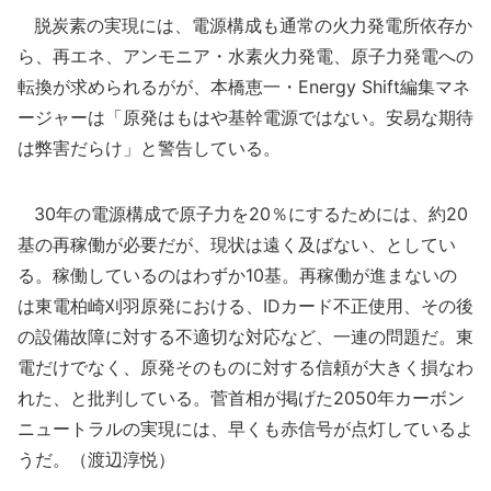
脱炭素の実現には、電源構成も通常の火力発電所依存か
ら、再エネ、アンモニア・水素火力発電、原子力発電への
転換が求められるがが、本橋恵一・Energy Shift編集マネ
ージャーは「原発はもはや基幹電源ではない。安易な期待
は弊害だらけ」と警告している。
30年の電源構成で原子力を20％にするためには、約20
基の再稼働が必要だが、現状は遠く及ばない、としてい
る。稼働しているのはわずか10基。再稼働が進まないの
は東電柏崎刈羽原発における、IDカード不正使用、その後
の設備故障に対する不適切な対応など、一連の問題だ。東
電だけでなく、原発そのものに対する信頼が大きく損なわ
れた、と批判している。菅首相が掲げた2050年カーボン
ニュートラルの実現には、早くも赤信号が点灯しているよ
うだ。（渡辺淳悦）