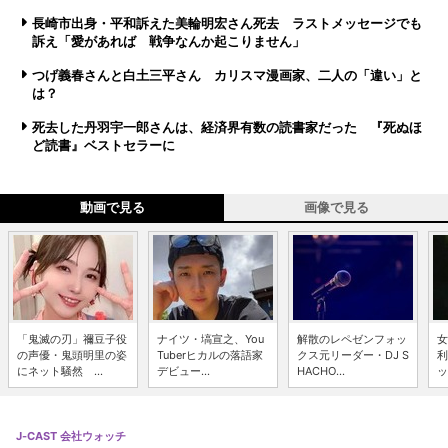
長崎市出身・平和訴えた美輪明宏さん死去 ラストメッセージでも
訴え「愛があれば 戦争なんか起こりません」
つげ義春さんと白土三平さん カリスマ漫画家、二人の「違い」と
は？
死去した丹羽宇一郎さんは、経済界有数の読書家だった 『死ぬほ
ど読書』ベストセラーに
動画で見る
画像で見る
「鬼滅の刃」禰豆子役
ナイツ・塙宣之、You
解散のレペゼンフォッ
女
の声優・鬼頭明里の姿
Tuberヒカルの落語家
クス元リーダー・DJ S
利
にネット騒然 ...
デビュー...
HACHO...
ッ
J-CAST 会社ウォッチ