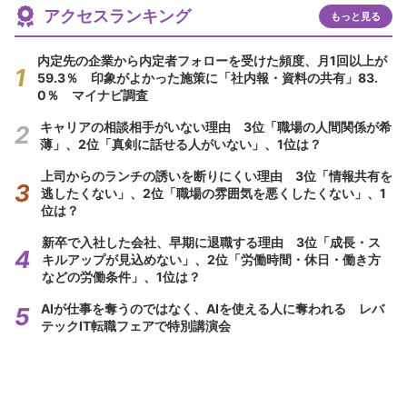
アクセスランキング
もっと見る
内定先の企業から内定者フォローを受けた頻度、月1回以上が
59.3％ 印象がよかった施策に「社内報・資料の共有」83.
0％ マイナビ調査
キャリアの相談相手がいない理由 3位「職場の人間関係が希
薄」、2位「真剣に話せる人がいない」、1位は？
上司からのランチの誘いを断りにくい理由 3位「情報共有を
逃したくない」、2位「職場の雰囲気を悪くしたくない」、1
位は？
新卒で入社した会社、早期に退職する理由 3位「成長・ス
キルアップが見込めない」、2位「労働時間・休日・働き方
などの労働条件」、1位は？
AIが仕事を奪うのではなく、AIを使える人に奪われる レバ
テックIT転職フェアで特別講演会