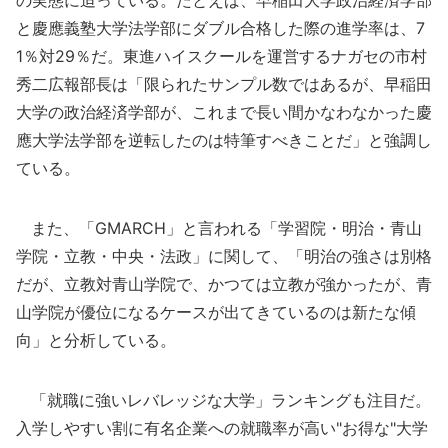
の実態に迫っている。たとえば、早稲田大学政治経済学部
と慶應義塾大学法学部にダブル合格した際の進学率は、7
1％対29％だ。東進ハイスクールを運営するナガセの市村
秀二広報部長は「限られたサンプル数ではあるが、早稲田
大学の政治経済学部が、これまで長い間かなわなかった慶
應大学法学部を逆転したのは特筆すべきことだ」と強調し
ている。
また、「GMARCH」と言われる「学習院・明治・青山
学院・立教・中央・法政」に関して、「明治の強さは別格
だが、立教対青山学院で、かつては立教が強かったが、青
山学院が優位になるケースが出てきているのは新たな傾
向」と分析している。
「就職に強いレバレッジな大学」ランキングも注目だ。
入学しやすい割に有名企業への就職率が高い"お得な"大学