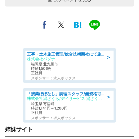
工事・土木施工管理/総合技術商社にて施工管理のお仕事/即日勤務可/車通勤可/工事・土木施工管理/生産・品質管理
＞
株式会社パソナ
福岡県 北九州市
時給1,506円
正社員
スポンサー：求人ボックス
「残業ほぼなし」調理スタッフ/無資格可/正職員/日勤のみ/デイサービス/社会保障完備
＞
株式会社湯ざくら/デイサービス 湯ざくらケアリゾート
埼玉県 寄居町
時給1,141円～1,200円
正社員
スポンサー：求人ボックス
姉妹サイト