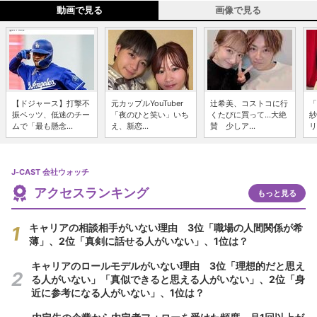
動画で見る
画像で見る
【ドジャース】打撃不
元カップルYouTuber
辻希美、コストコに行
「
振ベッツ、低迷のチー
「夜のひと笑い」いち
くたびに買って...大絶
紗
ムで「最も懸念...
え、新恋...
賛 少しア...
リ
J-CAST 会社ウォッチ
アクセスランキング
もっと見る
キャリアの相談相手がいない理由 3位「職場の人間関係が希
薄」、2位「真剣に話せる人がいない」、1位は？
キャリアのロールモデルがいない理由 3位「理想的だと思え
る人がいない」「真似できると思える人がいない」、2位「身
近に参考になる人がいない」、1位は？