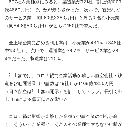
807社を業種別にみると、製造業が321社（計上額1003
億4860万円）で、数が最も多かった。次いで、観光など
のサービス業（同960億3260万円）と外食を含む小売業
（同840億500万円）がともに150社で並んだ。
全上場企業に占める利用率は、小売業が43.1％（348社
中150社）。次いで、運送業が39.2％、サービス業が28.
4％だった。製造業は21.5％。
計上額では、コロナ禍で企業活動が難しい航空会社・鉄
道を含む運送業（申請数は49社）が1469億4850万円
（日本航空は計上額非開示）を計上してトップ。長引く外
出自粛による需要低迷が響いた。
コロナ禍の影響が直撃した業種で申請企業の割合が高
く、そういった業種と、それ以外の業種で大きなかい離が