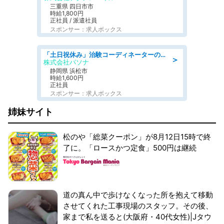
三重県 四日市市
時給1,800円
正社員 / 派遣社員
スポンサー：求人ボックス
「土日祝休み」治験コーディネーターのお仕事/未経験OK
＞
株式会社パソナ
静岡県 浜松市
時給1,600円
正社員
スポンサー：求人ボックス
姉妹サイト
松のや「総菜クーポン」が8月12日15時で終
了に。「ロースかつ定食」500円は継続
道の真ん中で歩けなくなった所を抱えて移動
させてくれた工事現場のスタッフ。その後、
家まで私を送ると(大阪府・40代女性)|Jタウ