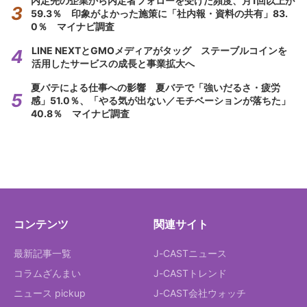
内定先の企業から内定者フォローを受けた頻度、月1回以上が
59.3％ 印象がよかった施策に「社内報・資料の共有」83.
0％ マイナビ調査
LINE NEXTとGMOメディアがタッグ ステーブルコインを
活用したサービスの成長と事業拡大へ
夏バテによる仕事への影響 夏バテで「強いだるさ・疲労
感」51.0％、「やる気が出ない／モチベーションが落ちた」
40.8％ マイナビ調査
コンテンツ
関連サイト
最新記事一覧
J-CASTニュース
コラムざんまい
J-CASTトレンド
ニュース pickup
J-CAST会社ウォッチ