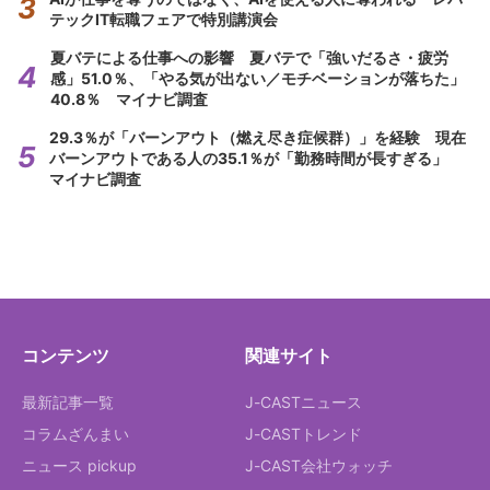
テックIT転職フェアで特別講演会
夏バテによる仕事への影響 夏バテで「強いだるさ・疲労
感」51.0％、「やる気が出ない／モチベーションが落ちた」
40.8％ マイナビ調査
29.3％が「バーンアウト（燃え尽き症候群）」を経験 現在
バーンアウトである人の35.1％が「勤務時間が長すぎる」
マイナビ調査
コンテンツ
関連サイト
最新記事一覧
J-CASTニュース
コラムざんまい
J-CASTトレンド
ニュース pickup
J-CAST会社ウォッチ