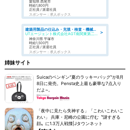
愛知県 西尾市
時給1,800円
正社員 / 派遣社員
スポンサー：求人ボックス
建築用製品の仕込み・充填・検査・機械操作/寮完備/日払い/工場・製造
＞
UTエージェント株式会社AGT南関東第二CU
神奈川県 平塚市
時給1,500円
正社員 / 派遣社員
スポンサー：求人ボックス
姉妹サイト
Suicaのペンギン"夏のラッキーバッグ"が8月
8日に発売。Pensta史上最も豪華な7点入り
だよ~。
「夜中に見たら失神する」「こわいこわいこ
わい」 兵庫・尼崎の公園に佇む〝謎すぎる
顔〟に1.3万人戦慄|Jタウンネット