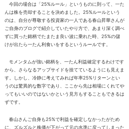
今回の場合は「25%ルール」というものに則って、一た
んは株を売却することを決めました。25%ルールという
のは、自分が尊敬する投資家の一人である春山昇華さんが
ご自身のブログで紹介していたやり方で、あまり深く調べ
ずに買った銘柄でたまたま良い波に乗れた時、25%の儲
けが出たら一たん利食いをするというルールです。
モメンタムが強い銘柄を、一たん利益確定するわけです
から、さらなるアップサイドを捨てているようにも見えま
す。しかし、冷静に考えてみれば年率25%リターンとい
うのは驚異的な数字であり、ここから先は相場にくれてや
ってもいいのではないかという見方もすることもできるは
ずです。
春山さんご自身も25%で利益を確定しなかったがため
に、ズルズルと株価が下がって元の水準に戻ってしまった