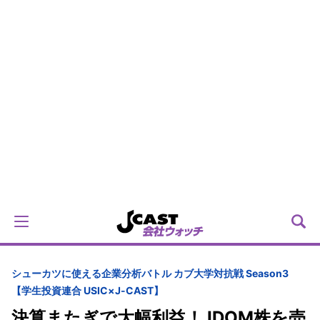
シューカツに使える企業分析バトル カブ大学対抗戦 Season3
【学生投資連合 USIC×J-CAST】
決算またぎで大幅利益！ IDOM株を売