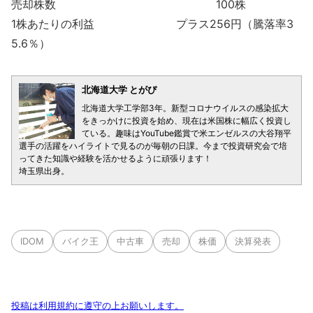
売却株数 100株
1株あたりの利益 プラス256円（騰落率3
5.6％）
北海道大学 とがぴ
北海道大学工学部3年。新型コロナウイルスの感染拡大
をきっかけに投資を始め、現在は米国株に幅広く投資し
ている。趣味はYouTube鑑賞で米エンゼルスの大谷翔平
選手の活躍をハイライトで見るのが毎朝の日課。今まで投資研究会で培
ってきた知識や経験を活かせるように頑張ります！
埼玉県出身。
IDOM
バイク王
中古車
売却
株価
決算発表