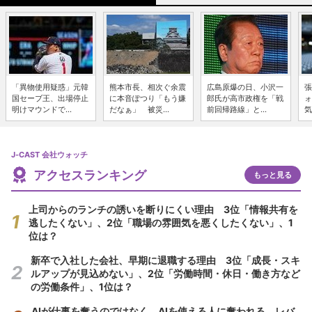
「異物使用疑惑」元韓
熊本市長、相次ぐ余震
広島原爆の日、小沢一
張
国セーブ王、出場停止
に本音ぽつり「もう嫌
郎氏が高市政権を「戦
ォ
明けマウンドで...
だなぁ」 被災...
前回帰路線」と...
気
J-CAST 会社ウォッチ
アクセスランキング
もっと見る
上司からのランチの誘いを断りにくい理由 3位「情報共有を
逃したくない」、2位「職場の雰囲気を悪くしたくない」、1
位は？
新卒で入社した会社、早期に退職する理由 3位「成長・スキ
ルアップが見込めない」、2位「労働時間・休日・働き方など
の労働条件」、1位は？
AIが仕事を奪うのではなく、AIを使える人に奪われる レバ